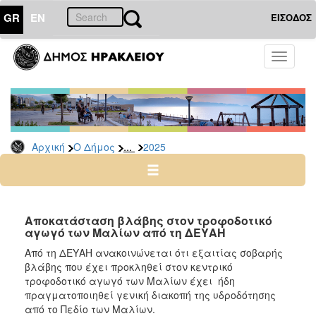
GR
EN
ΕΙΣΟΔΟΣ
Ο
Toggle
ΔΗΜΟΣ
navigati
Δελτία
Τύπου
Αρχείο
...
Αρχική
Ο Δήμος
2025
2026
2025
2024
2023
Αποκατάσταση βλάβης στον τροφοδοτικό
αγωγό των Μαλίων από τη ΔΕΥΑΗ
2022
Από τη ΔΕΥΑΗ ανακοινώνεται ότι εξαιτίας σοβαρής
2021
βλάβης που έχει προκληθεί στον κεντρικό
2020
τροφοδοτικό αγωγό των Μαλίων έχει ήδη
πραγματοποιηθεί γενική διακοπή της υδροδότησης
2019
από το Πεδίο των Μαλίων.