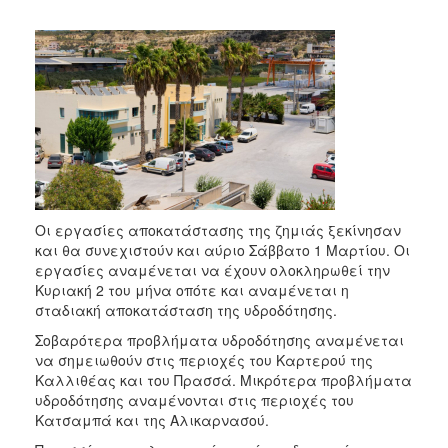
2018
2017
2016
2015
2013
2012
2011
2010
Οι εργασίες αποκατάστασης της ζημιάς ξεκίνησαν
2006
και θα συνεχιστούν και αύριο Σάββατο 1 Μαρτίου. Οι
εργασίες αναμένεται να έχουν ολοκληρωθεί την
Κυριακή 2 του μήνα οπότε και αναμένεται η
σταδιακή αποκατάσταση της υδροδότησης.
Σοβαρότερα προβλήματα υδροδότησης αναμένεται
Ο
ΤΟΠΟΣ
να σημειωθούν στις περιοχές του Καρτερού της
ΜΑΣ
Καλλιθέας και του Πρασσά. Μικρότερα προβλήματα
υδροδότησης αναμένονται στις περιοχές του
ΠΟΛΙΤΙΣΜΟΣ
Κατσαμπά και της Αλικαρνασού.