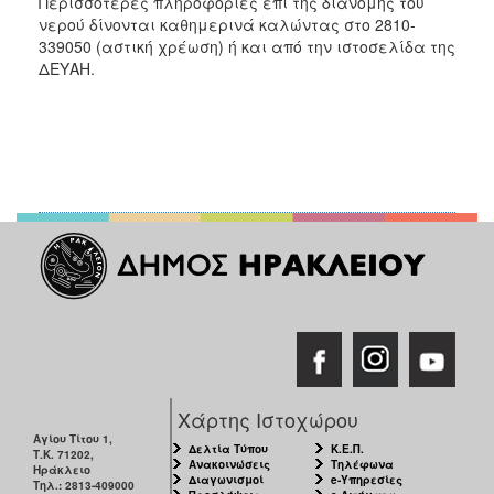
Περισσότερες πληροφορίες επί της διανομής του
ΑΝΘΕΚΤΙΚΗ
νερού δίνονται
καθημερινά καλώντας στο 2810-
ΠΟΛΗ
339050 (αστική χρέωση) ή και από την ιστοσελίδα της
ΔΕΥΑΗ.
Χάρτης Ιστοχώρου
Αγίου Τίτου 1,
Δελτία Τύπου
Κ.Ε.Π.
Τ.Κ. 71202,
Ανακοινώσεις
Τηλέφωνα
Ηράκλειο
Διαγωνισμοί
e-Υπηρεσίες
Τηλ.: 2813-409000