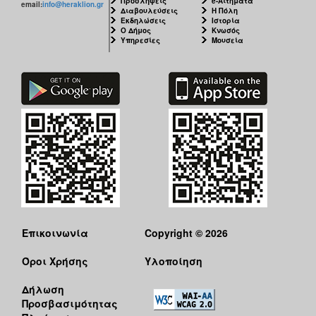
Προσλήψεις
e-Αιτήματα
email:
info@heraklion.gr
Διαβουλεύσεις
Η Πόλη
Εκδηλώσεις
Ιστορία
Ο Δήμος
Κνωσός
Υπηρεσίες
Μουσεία
Επικοινωνία
Copyright © 2026
Όροι Χρήσης
Υλοποίηση
Δήλωση
Προσβασιμότητας