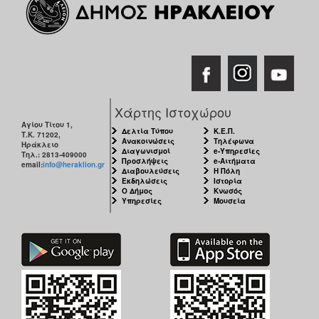
Χάρτης Ιστοχώρου
Αγίου Τίτου 1,
Δελτία Τύπου
Κ.Ε.Π.
Τ.Κ. 71202,
Ανακοινώσεις
Τηλέφωνα
Ηράκλειο
Διαγωνισμοί
e-Υπηρεσίες
Τηλ.: 2813-409000
Προσλήψεις
e-Αιτήματα
email:
info@heraklion.gr
Διαβουλεύσεις
Η Πόλη
Εκδηλώσεις
Ιστορία
Ο Δήμος
Κνωσός
Υπηρεσίες
Μουσεία