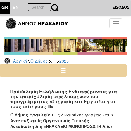
GR
EN
ΕΙΣΟΔΟΣ
Ο
Toggle
ΔΗΜΟΣ
navigati
Δελτία
Τύπου
Αρχείο
...
Αρχική
Ο Δήμος
2025
2026
2025
2024
2023
Πρόσκληση Εκδήλωσης Ενδιαφέροντος για
την απασχόληση ωφελούμενων του
2022
προγράμματος «Στέγαση και Εργασία για
2021
τους αστέγους ΙΙΙ»
2020
Ο
Δήμος Ηρακλείου
ως δικαιούχος φορέας και ο
Αναπτυξιακός Οργανισμός Τοπικής
2019
Αυτοδιοίκησης «ΗΡΑΚΛΕΙΟ ΜΟΝΟΠΡΟΣΩΠΗ Α.Ε.»