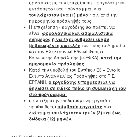
εργασίας με την επιχείρηση – εργοδότη που
εντάσσεται στο πρόγραμμα, για
τουλάχιστον ένα (1) μήνα
πριν από την
ημερομηνία πρόσληψής τους.
Η επιχείρηση - εργοδότης θα πρέπει να
είναι
φορολογικά και ασφαλιστικά
ενήμερος
ή να έχει ρυθμίσει τυχόν
βεβαιωμένες οφειλές
του προς το Δημόσιο
και τον Ηλεκτρονικό Εθνικό Φορέα
Κοινωνικής Ασφάλισης (e-ΕΦΚΑ),
κατά την
ημερομηνία πρόσληψης.
Κατά την υποβολή του Εντύπου Ε3 – Ενιαίο
Έντυπο Αναγγελίας Πρόσληψης στο Π.Σ.
ΕΡΓΑΝΗ,
ο εργοδότης υποχρεούται να
δηλώσει σε ειδικό πεδίο
τη συμμετοχή του
στο πρόγραμμα.
η ένταξη στην επιδοτούμενη εργασία
προϋποθέτει
σύμβαση εργασίας
για
διάστημα
τουλάχιστον τριών (3) και έως
δώδεκα (12) μηνών
.
Διαδικασία συμμετοχής :