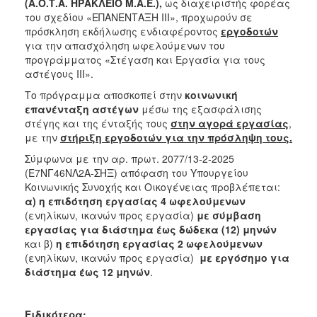
2018
(Α.Ο.Τ.Α. ΗΡΑΚΛΕΙΟ Μ.Α.Ε.),
ως διαχειριστής φορέας
του σχεδίου «ΕΠΑΝΕΝΤΑΞΗ ΙΙΙ», προχωρούν σε
2017
πρόσκληση εκδήλωσης ενδιαφέροντος
εργοδοτών
2016
για την απασχόληση ωφελούμενων του
προγράμματος «Στέγαση και Εργασία για τους
2015
αστέγους ΙΙΙ».
2013
Το πρόγραμμα αποσκοπεί στην
κοινωνική
2012
επανένταξη αστέγων
μέσω της εξασφάλισης
στέγης και της ένταξής τους
στην αγορά εργασίας
,
2011
με την
στήριξη εργοδοτών
για την πρόσληψη τους.
2010
Σύμφωνα με την αρ. πρωτ. 2077/13-2-2025
2006
(Ε7ΝΓ46ΝΛ2Α-ΣΗΞ) απόφαση του Υπουργείου
Κοινωνικής Συνοχής και Οικογένειας προβλέπεται:
α) η
επιδότηση εργασίας 4 ωφελούμενων
(ενηλίκων, ικανών προς εργασία)
με σύμβαση
εργασίας για διάστημα έως δώδεκα (12) μηνών
Ο
και β)
η επιδότηση εργασίας 2 ωφελούμενων
ΤΟΠΟΣ
(ενηλίκων, ικανών προς εργασία)
με εργόσημο για
ΜΑΣ
διάστημα έως 12 μηνών
.
ΠΟΛΙΤΙΣΜΟΣ
Ειδικότερα: