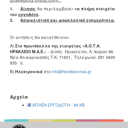
1.
Αίτηση
,
θα περιλαμβάνει
τα πλήρη στοιχεία
του
εργοδότη
.
2.
Ασφαλιστική και φορολογική ενημερότητα.
Οι αιτήσεις θα κατατίθενται:
Α)
Στο πρωτόκολλο της εταιρείας «Α.Ο.Τ.Α.
ΗΡΑΚΛΕΙΟ Μ.Α.Ε.
» - Δ/νση: Ηρακλείου, Λ. Ικάρου 66,
Νέα Αλικαρνασσός Τ.Κ. 71601, Τηλέφωνο: 281 3409
835 ή
Β)
Ηλεκτρονικά
στο
info@heraklionmsa.gr
Αρχεία
ΑΙΤΗΣΗ ΕΡΓΟΔΟΤΗ - 89 KB