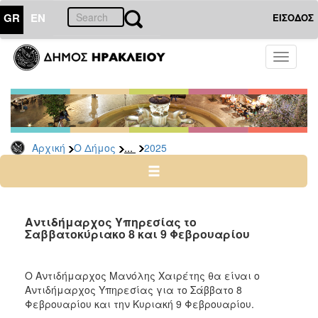
GR
EN
ΕΙΣΟΔΟΣ
Ο
Toggle
ΔΗΜΟΣ
navigati
Δελτία
Τύπου
Αρχείο
...
Αρχική
Ο Δήμος
2025
2026
2025
2024
2023
Αντιδήμαρχος Υπηρεσίας το
Σαββατοκύριακο 8 και 9 Φεβρουαρίου
2022
2021
Ο Αντιδήμαρχος Μανόλης Χαιρέτης θα είναι ο
2020
Αντιδήμαρχος Υπηρεσίας για το Σάββατο 8
2019
Φεβρουαρίου και την Κυριακή 9 Φεβρουαρίου.