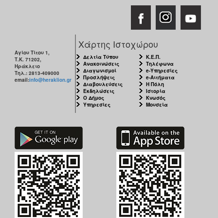
ΑΝΘΕΚΤΙΚΗ
ΠΟΛΗ
Χάρτης Ιστοχώρου
Αγίου Τίτου 1,
Δελτία Τύπου
Κ.Ε.Π.
Τ.Κ. 71202,
Ανακοινώσεις
Τηλέφωνα
Ηράκλειο
Διαγωνισμοί
e-Υπηρεσίες
Τηλ.: 2813-409000
Προσλήψεις
e-Αιτήματα
email:
info@heraklion.gr
Διαβουλεύσεις
Η Πόλη
Εκδηλώσεις
Ιστορία
Ο Δήμος
Κνωσός
Υπηρεσίες
Μουσεία