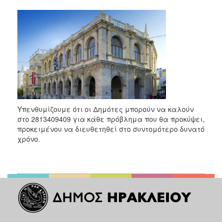
2018
2017
2016
2015
2013
2012
2011
2010
Υπενθυμίζουμε ότι οι Δημότες μπορούν να καλούν
στο 2813409409 για κάθε πρόβλημα που θα προκύψει,
2006
προκειμένου να διευθετηθεί στο συντομότερο δυνατό
χρόνο.
Ο
ΤΟΠΟΣ
ΜΑΣ
ΠΟΛΙΤΙΣΜΟΣ