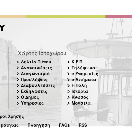
Χάρτης Ιστοχώρου
Δελτία Τύπου
Κ.Ε.Π.
Ανακοινώσεις
Τηλέφωνα
Διαγωνισμοί
e-Υπηρεσίες
Προσλήψεις
e-Αιτήματα
Διαβουλεύσεις
Η Πόλη
Εκδηλώσεις
Ιστορία
Ο Δήμος
Κνωσός
Υπηρεσίες
Μουσεία
ροι Χρήσης
ιμότητας
Πλοήγηση
FAQs
RSS