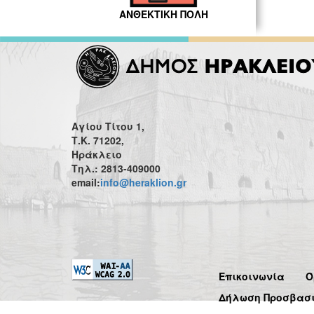
ΑΝΘΕΚΤΙΚΗ ΠΟΛΗ
Αγίου Τίτου 1,
Τ.Κ. 71202,
Ηράκλειο
Τηλ.: 2813-409000
email:
info@heraklion.gr
Επικοινωνία
Ό
Δήλωση Προσβασ