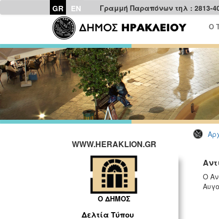
GR
EN
Γραμμή Παραπόνων τηλ : 2813-4
Ο 
Αρχ
WWW.HERAKLION.GR
Αντ
Ο Αν
Αυγο
Ο ΔΗΜΟΣ
Δελτία Τύπου