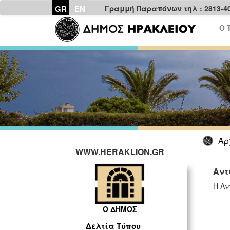
GR
EN
Γραμμή Παραπόνων τηλ : 2813-4
Ο 
Αρ
WWW.HERAKLION.GR
Αντ
Η Αν
Ο ΔΗΜΟΣ
Δελτία Τύπου