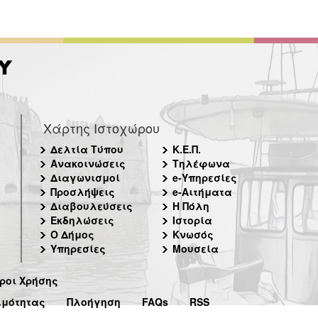
Χάρτης Ιστοχώρου
Δελτία Τύπου
Κ.Ε.Π.
Ανακοινώσεις
Τηλέφωνα
Διαγωνισμοί
e-Υπηρεσίες
Προσλήψεις
e-Αιτήματα
Διαβουλεύσεις
Η Πόλη
Εκδηλώσεις
Ιστορία
Ο Δήμος
Κνωσός
Υπηρεσίες
Μουσεία
ροι Χρήσης
ιμότητας
Πλοήγηση
FAQs
RSS