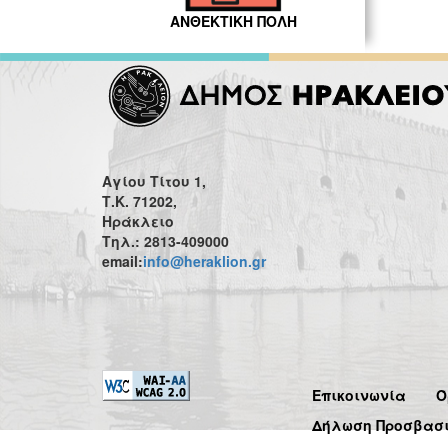
ΑΝΘΕΚΤΙΚΗ ΠΟΛΗ
Αγίου Τίτου 1,
Τ.Κ. 71202,
Ηράκλειο
Τηλ.: 2813-409000
email:
info@heraklion.gr
Επικοινωνία
Ό
Δήλωση Προσβασ