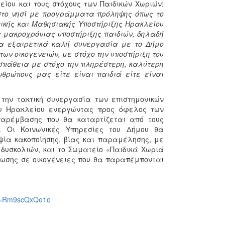
ίου και τους στόχους των Παιδικών Χωριών:
στο νησί με προγράμματα πρόληψης όπως το
τικής και Μαθησιακής Υποστήριξης Ηρακλείου
α μακροχρόνιας υποστήριξης παιδιών, δηλαδή
ια εξαιρετικά καλή συνεργασία με το Δήμο
ων οικογενειών, με στόχο την υποστήριξη του
οσπάθεια με στόχο την πληρέστερη, καλύτερη
θρώπους μας είτε είναι παιδιά είτε είναι
την τακτική συνεργασία των επιστημονικών
ου Ηρακλείου ενεργώντας προς όφελος των
 παρέμβασης που θα καταρτίζεται από τους
. Οι Κοινωνικές Υπηρεσίες του Δήμου θα
ψία κακοποίησης, βίας και παραμέλησης, με
 δυσκολιών, και το Σωματείο «Παιδικά Χωριά
ωσης σε οικογένειες που θα παραπέμπονται
?v=Rm9scQxQe1o