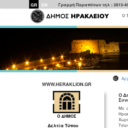
GR
EN
Γραμμή Παραπόνων τηλ : 2813-4
Ο 
Αρχ
WWW.HERAKLION.GR
Ο Δ
Συν
Με α
Ηρακ
Ο ΔΗΜΟΣ
Χωρ
Τσαγ
Δελτία Τύπου