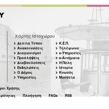
Χάρτης Ιστοχώρου
Δελτία Τύπου
Κ.Ε.Π.
Ανακοινώσεις
Τηλέφωνα
Διαγωνισμοί
e-Υπηρεσίες
Προσλήψεις
e-Αιτήματα
Διαβουλεύσεις
Η Πόλη
Εκδηλώσεις
Ιστορία
Ο Δήμος
Κνωσός
Υπηρεσίες
Μουσεία
ροι Χρήσης
ιμότητας
Πλοήγηση
FAQs
RSS