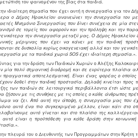
μετώπιση του φαινομένου της βίας στα παιδιά.
την ιδιαίτερη σημασία που έχει αυτή η συνεργασία για τον Δ
μερα ο Δήμος Ηρακλείου ανανεώνει την συνεργασία του μ
αετές Μνημόνιο Συνεργασίας που δίνει συνέχεια σε μία στε
νισμό σε τομείς που αφορούν και την πρόληψη και την παρ
γενικότερα την συνεργασία μεταξύ μας. Ο Δήμος Ηρακλείου δί
ωνικής μέριμνας που έχει να κάνει με την παιδική προσ
κονται σε δυσκολία κυρίως οικογενειακή αλλά και του γενικό
νεργασία με τα παιδικά χωριά SOS έχει ιδιαίτερη σημασία.».
ντας για την δράση των Παιδικών Χωριών ο Αλέξης Καλοκαιρι
ν μία πολύ σημαντική διαδρομή και σε ευρύτερα πλαίσια αλ
ι πραγματικά αποτελεσματική. Είναι ένας φορέας ο οποίος 
έχουν δοθεί στην παιδική προστασία. Δηλαδή κινείται προς 
ξης των παιδιών σε λειτουργικά περιβάλλοντα έτσι ώστε 
να ζήσουν με τις συνθήκες με τις οποίες ο κάθε άνθρωπος πρέ
ίωμα να ζει. Από αυτή την άποψη, η συνεργασία μας που έ
όνιο αυτό ένα πιο συγκεκριμένο μέλλον, είναι κάτι στο ο
λαβαίνουμε αυτό γίνεται και στο πλαίσιο της καλλιέργει
ι αυτό είναι η προϋπόθεση για κάθε δράση στην κοινωνική
τασία.».
την πλευρά του ο Διευθυντής των Προγραμμάτων στην Κρήτη 