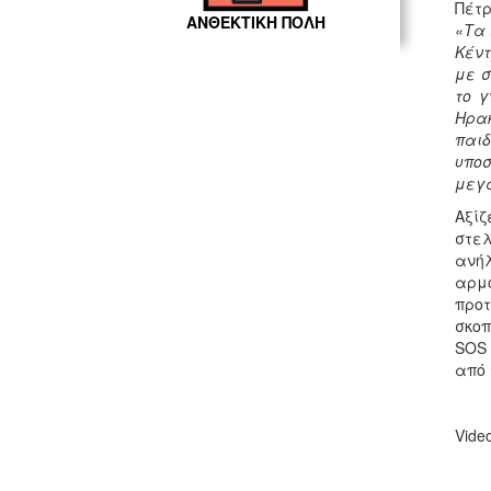
Πέτρ
ΑΝΘΕΚΤΙΚΗ ΠΟΛΗ
«Τα 
Κέντ
με σ
το γ
Ηρακ
παιδ
υποσ
μεγα
Αξίζ
στε
ανήλ
αρμ
προτ
σκοπ
SOS 
από 
Vide