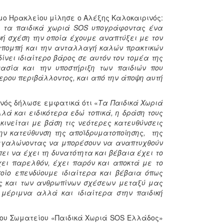
ήμο Ηρακλείου μίλησε ο Αλέξης Καλοκαιρινός:
ε τα παιδικά χωριά SOS υπογράφοντας ένα
νή σχέση την οποία έχουμε αναπτύξει με τον
απομπή και την ανταλλαγή καλών πρακτικών
νει ιδιαίτερο βάρος σε αυτόν τον τομέα της
τασία και την υποστήριξη των παιδιών που
τερου περιβάλλοντος, και από την άποψη αυτή
νός δήλωσε εμφατικά ότι «
Τα Παιδικά Χωριά
λά και ειδικότερα εδώ τοπικά, η δράση τους
κινείται με βάση τις νεότερες κατευθύνσεις
την κατεύθυνση της αποϊδρυματοποίησης, της
μεγαλώνοντας να μπορέσουν να αναπτυχθούν
πει να έχει τη δυνατότητα και βέβαια έχει το
χει παρελθόν, έχει παρόν και αποκτά με το
ποίο επενδύουμε ιδιαίτερα και βέβαια όπως
ας και των ανθρωπίνων σχέσεων μεταξύ μας
 μέριμνα αλλά και ιδιαίτερα στην παιδική
του Σωματείου «Παιδικά Χωριά SOS Ελλάδος»