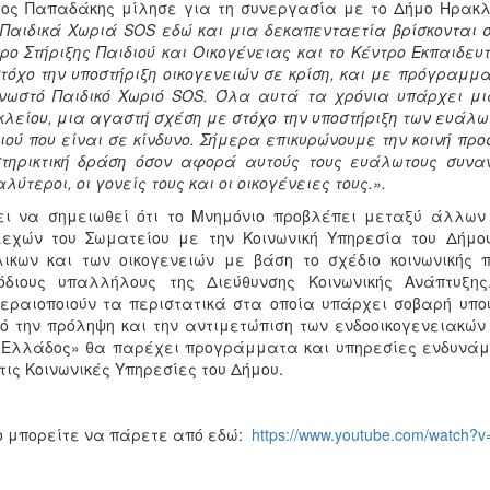
ος Παπαδάκης μίλησε για τη συνεργασία με το Δήμο Ηρακλε
Παιδικά Χωριά SOS εδώ και μια δεκαπενταετία βρίσκονται 
ρο Στήριξης Παιδιού και Οικογένειας και το Κέντρο Εκπαιδευ
τόχο την υποστήριξη οικογενειών σε κρίση, και με πρόγραμμ
νωστό Παιδικό Χωριό SOS. Όλα αυτά τα χρόνια υπάρχει μ
λείου, μια αγαστή σχέση με στόχο την υποστήριξη των ευάλωτ
ιού που είναι σε κίνδυνο. Σήμερα επικυρώνουμε την κοινή πρ
τηρικτική δράση όσον αφορά αυτούς τους ευάλωτους συναν
λύτεροι, οι γονείς τους και οι οικογένειες τους.».
ει να σημειωθεί ότι το Μνημόνιο προβλέπει μεταξύ άλλων 
λεχών του Σωματείου με την Κοινωνική Υπηρεσία του Δήμ
ικων και των οικογενειών με βάση το σχέδιο κοινωνικής
όδιους υπαλλήλους της Διεύθυνσης Κοινωνικής Ανάπτυξης
εραιοποιούν τα περιστατικά στα οποία υπάρχει σοβαρή υπο
ό την πρόληψη και την αντιμετώπιση των ενδοοικογενειακών
Ελλάδος» θα παρέχει προγράμματα και υπηρεσίες ενδυνάμ
τις Κοινωνικές Υπηρεσίες του Δήμου.
o μπορείτε να πάρετε από εδώ:
https://www.youtube.com/watch