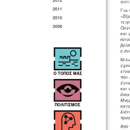
2012
αντι
2011
Για 
«Σή
2010
τετρ
2006
Οργα
και 
κοιν
βρίσ
η συ
Μιλώ
έχου
είνα
Ο ΤΟΠΟΣ ΜΑΣ
που 
έντα
και 
δικα
Μνημ
ΠΟΛΙΤΙΣΜΟΣ
κατα
διότ
προσ
Από 