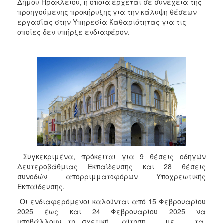
2018
Δήμου Ηρακλείου, η οποία έρχεται σε συνέχεια της
προηγούμενης προκήρυξης για την κάλυψη θέσεων
2017
εργασίας στην Υπηρεσία Καθαριότητας για τις
2016
οποίες δεν υπήρξε ενδιαφέρον.
2015
2013
2012
2011
2010
2006
Συγκεκριμένα, πρόκειται για 9 θέσεις οδηγών
Δευτεροβάθμιας Εκπαίδευσης και 28 θέσεις
Ο
συνοδών απορριμματοφόρων Υποχρεωτικής
ΤΟΠΟΣ
ΜΑΣ
Εκπαίδευσης.
Οι ενδιαφερόμενοι καλούνται από 15 Φεβρουαρίου
ΠΟΛΙΤΙΣΜΟΣ
2025 έως και 24 Φεβρουαρίου 2025 να
υποβάλλουν τη σχετική αίτηση με τα