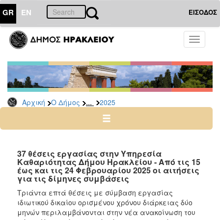
GR
EN
ΕΙΣΟΔΟΣ
Ο
Toggle
ΔΗΜΟΣ
navigati
Δελτία
Τύπου
Αρχείο
...
Αρχική
Ο Δήμος
2025
2026
2025
2024
2023
37 θέσεις εργασίας στην Υπηρεσία
Καθαριότητας Δήμου Ηρακλείου - Από τις 15
2022
έως και τις 24 Φεβρουαρίου 2025 οι αιτήσεις
2021
για τις δίμηνες συμβάσεις
2020
Τριάντα επτά θέσεις με σύμβαση εργασίας
ιδιωτικού δικαίου ορισμένου χρόνου διάρκειας δύο
2019
μηνών περιλαμβάνονται στην νέα ανακοίνωση του