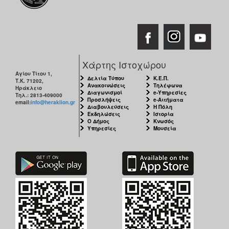
Χάρτης Ιστοχώρου
Αγίου Τίτου 1,
Δελτία Τύπου
Κ.Ε.Π.
Τ.Κ. 71202,
Ανακοινώσεις
Τηλέφωνα
Ηράκλειο
Διαγωνισμοί
e-Υπηρεσίες
Τηλ.: 2813-409000
Προσλήψεις
e-Αιτήματα
email:
info@heraklion.gr
Διαβουλεύσεις
Η Πόλη
Εκδηλώσεις
Ιστορία
Ο Δήμος
Κνωσός
Υπηρεσίες
Μουσεία