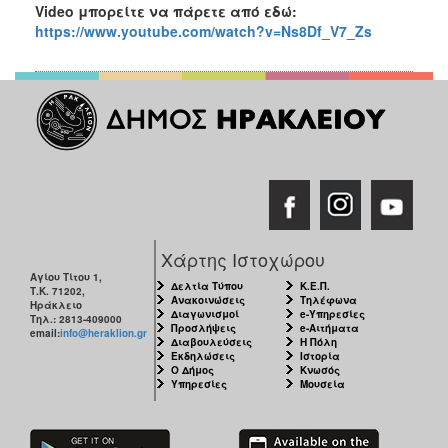
Video
μπορείτε να πάρετε από εδώ:
https://www.youtube.com/watch?v=Ns8Df_V7_Zs
Χάρτης Ιστοχώρου
Αγίου Τίτου 1,
Δελτία Τύπου
Κ.Ε.Π.
Τ.Κ. 71202,
Ανακοινώσεις
Τηλέφωνα
Ηράκλειο
Διαγωνισμοί
e-Υπηρεσίες
Τηλ.: 2813-409000
Προσλήψεις
e-Αιτήματα
email:
info@heraklion.gr
Διαβουλεύσεις
Η Πόλη
Εκδηλώσεις
Ιστορία
Ο Δήμος
Κνωσός
Υπηρεσίες
Μουσεία