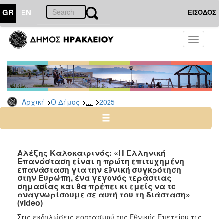
GR
EN
ΕΙΣΟΔΟΣ
Ο
Toggle
ΔΗΜΟΣ
navigati
Δελτία
Τύπου
Αρχείο
...
Αρχική
Ο Δήμος
2025
2026
2025
2024
2023
Αλέξης Καλοκαιρινός: «Η Ελληνική
Επανάσταση είναι η πρώτη επιτυχημένη
2022
επανάσταση για την εθνική συγκρότηση
2021
στην Ευρώπη, ένα γεγονός τεράστιας
σημασίας και θα πρέπει κι εμείς να το
2020
αναγνωρίσουμε σε αυτή του τη διάσταση»
(video)
2019
Στις εκδηλώσεις εορτασμού της Εθνικής Επετείου της