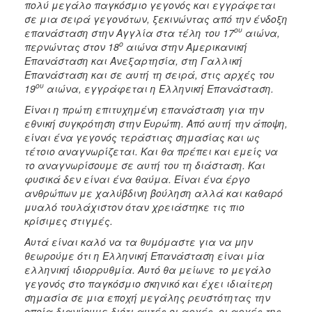
πολύ μεγάλο παγκόσμιο γεγονός και εγγράφεται
ΑΝΘΕΚΤΙΚΗ
σε μια σειρά γεγονότων, ξεκινώντας από την ένδοξη
ΠΟΛΗ
ου
επανάσταση στην Αγγλία στα τέλη του 17
αιώνα,
ο
περνώντας στον 18
αιώνα στην Αμερικανική
Επανάσταση και Ανεξαρτησία, στη Γαλλική
Επανάσταση και σε αυτή τη σειρά, στις αρχές του
ου
19
αιώνα, εγγράφεται η Ελληνική Επανάσταση.
Είναι η πρώτη επιτυχημένη επανάσταση για την
εθνική συγκρότηση στην Ευρώπη. Από αυτή την άποψη,
είναι ένα γεγονός τεράστιας σημασίας και ως
τέτοιο αναγνωρίζεται. Και θα πρέπει και εμείς να
το αναγνωρίσουμε σε αυτή του τη διάσταση. Και
φυσικά δεν είναι ένα θαύμα. Είναι ένα έργο
ανθρώπων με χαλύβδινη βούληση αλλά και καθαρό
μυαλό τουλάχιστον όταν χρειάστηκε τις πιο
κρίσιμες στιγμές.
Αυτά είναι καλό να τα θυμόμαστε για να μην
θεωρούμε ότι η Ελληνική Επανάσταση είναι μία
ελληνική ιδιορρυθμία. Αυτό θα μείωνε το μεγάλο
γεγονός στο παγκόσμιο σκηνικό και έχει ιδιαίτερη
σημασία σε μια εποχή μεγάλης ρευστότητας την
οποία διανύουμε διότι αυτές οι αρχές, οι αρχές της