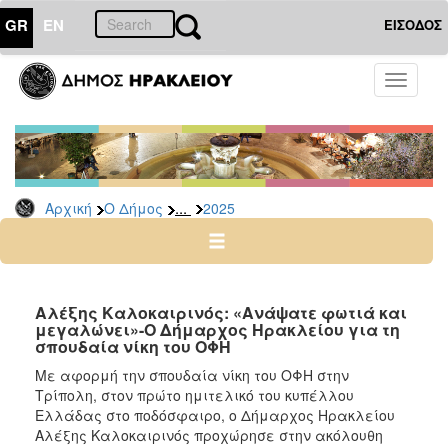
GR
EN
ΕΙΣΟΔΟΣ
Ο
Toggle
ΔΗΜΟΣ
navigati
Δελτία
Τύπου
Αρχείο
...
Αρχική
Ο Δήμος
2025
2026
2025
2024
2023
Αλέξης Καλοκαιρινός: «Ανάψατε φωτιά και
μεγαλώνει»-Ο Δήμαρχος Ηρακλείου για τη
2022
σπουδαία νίκη του ΟΦΗ
2021
Mε αφορμή την σπουδαία νίκη του ΟΦΗ στην
2020
Τρίπολη, στον πρώτο ημιτελικό του κυπέλλου
Ελλάδας στο ποδόσφαιρο, ο Δήμαρχος Ηρακλείου
2019
Αλέξης Καλοκαιρινός προχώρησε στην ακόλουθη