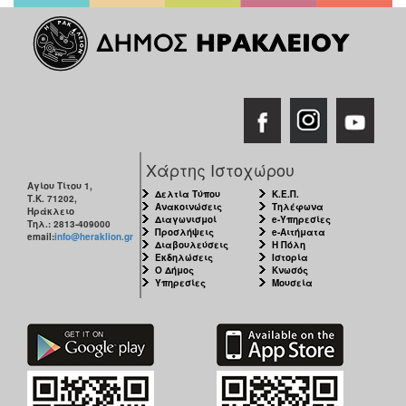
ΑΝΘΕΚΤΙΚΗ
ΠΟΛΗ
Χάρτης Ιστοχώρου
Αγίου Τίτου 1,
Δελτία Τύπου
Κ.Ε.Π.
Τ.Κ. 71202,
Ανακοινώσεις
Τηλέφωνα
Ηράκλειο
Διαγωνισμοί
e-Υπηρεσίες
Τηλ.: 2813-409000
Προσλήψεις
e-Αιτήματα
email:
info@heraklion.gr
Διαβουλεύσεις
Η Πόλη
Εκδηλώσεις
Ιστορία
Ο Δήμος
Κνωσός
Υπηρεσίες
Μουσεία