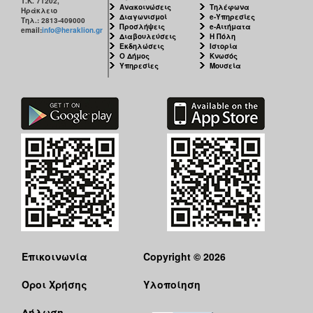
Τ.Κ. 71202,
Ανακοινώσεις
Τηλέφωνα
Ηράκλειο
Διαγωνισμοί
e-Υπηρεσίες
Τηλ.: 2813-409000
Προσλήψεις
e-Αιτήματα
email:
info@heraklion.gr
Διαβουλεύσεις
Η Πόλη
Εκδηλώσεις
Ιστορία
Ο Δήμος
Κνωσός
Υπηρεσίες
Μουσεία
Επικοινωνία
Copyright © 2026
Όροι Χρήσης
Υλοποίηση
Δήλωση