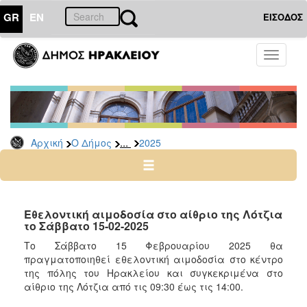
GR
EN
ΕΙΣΟΔΟΣ
Ο
Toggle
ΔΗΜΟΣ
navigati
Δελτία
Τύπου
Αρχείο
...
Αρχική
Ο Δήμος
2025
2026
2025
2024
2023
Εθελοντική αιμοδοσία στο αίθριο της Λότζια
το Σάββατο 15-02-2025
2022
Το Σάββατο 15 Φεβρουαρίου 2025 θα
2021
πραγματοποιηθεί εθελοντική αιμοδοσία στο κέντρο
2020
της πόλης του Ηρακλείου και συγκεκριμένα στο
αίθριο της Λότζια από τις 09:30 έως τις 14:00.
2019