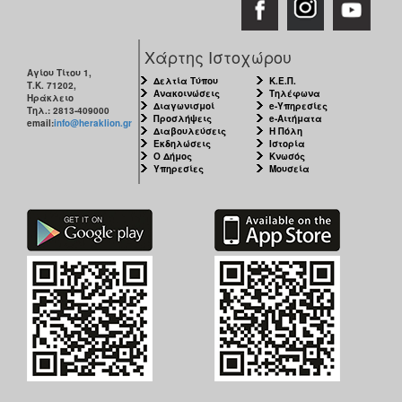
Χάρτης Ιστοχώρου
Αγίου Τίτου 1,
Δελτία Τύπου
Κ.Ε.Π.
Τ.Κ. 71202,
Ανακοινώσεις
Τηλέφωνα
Ηράκλειο
Διαγωνισμοί
e-Υπηρεσίες
Τηλ.: 2813-409000
Προσλήψεις
e-Αιτήματα
email:
info@heraklion.gr
Διαβουλεύσεις
Η Πόλη
Εκδηλώσεις
Ιστορία
Ο Δήμος
Κνωσός
Υπηρεσίες
Μουσεία