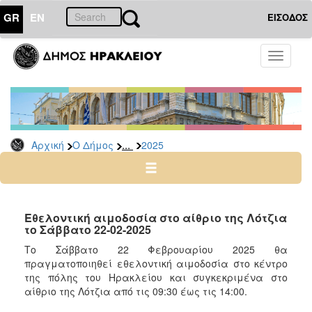
GR
EN
ΕΙΣΟΔΟΣ
Ο
Toggle
ΔΗΜΟΣ
navigati
Δελτία
Τύπου
Αρχείο
...
Αρχική
Ο Δήμος
2025
2026
2025
2024
2023
Εθελοντική αιμοδοσία στο αίθριο της Λότζια
το Σάββατο 22-02-2025
2022
Το Σάββατο 22 Φεβρουαρίου 2025 θα
2021
πραγματοποιηθεί εθελοντική αιμοδοσία στο κέντρο
2020
της πόλης του Ηρακλείου και συγκεκριμένα στο
αίθριο της Λότζια από τις 09:30 έως τις 14:00.
2019