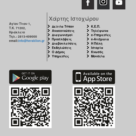
ΑΝΘΕΚΤΙΚΗ
ΠΟΛΗ
Χάρτης Ιστοχώρου
Αγίου Τίτου 1,
Δελτία Τύπου
Κ.Ε.Π.
Τ.Κ. 71202,
Ανακοινώσεις
Τηλέφωνα
Ηράκλειο
Διαγωνισμοί
e-Υπηρεσίες
Τηλ.: 2813-409000
Προσλήψεις
e-Αιτήματα
email:
info@heraklion.gr
Διαβουλεύσεις
Η Πόλη
Εκδηλώσεις
Ιστορία
Ο Δήμος
Κνωσός
Υπηρεσίες
Μουσεία