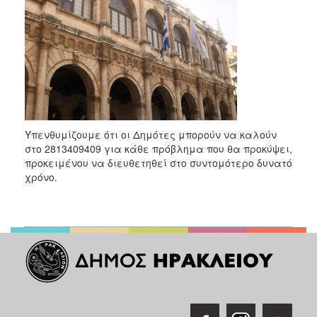
2018
2017
2016
2015
2013
2012
2011
Υπενθυμίζουμε ότι οι Δημότες μπορούν να καλούν
στο 2813409409 για κάθε πρόβλημα που θα προκύψει,
2010
προκειμένου να διευθετηθεί στο συντομότερο δυνατό
2006
χρόνο.
Ο
ΤΟΠΟΣ
ΜΑΣ
ΠΟΛΙΤΙΣΜΟΣ