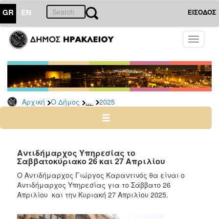
GR
EN
ΕΙΣΟΔΟΣ
Ο
Toggle
ΔΗΜΟΣ
navigati
Δελτία
Τύπου
Αρχείο
...
Αρχική
Ο Δήμος
2025
2026
2025
2024
2023
Αντιδήμαρχος Υπηρεσίας το
Σαββατοκύριακο 26 και 27 Απριλίου
2022
Ο Αντιδήμαρχος Γιώργος Καραντινός θα είναι ο
2021
Αντιδήμαρχος Υπηρεσίας για το Σάββατο 26
2020
Απριλίου και την Κυριακή 27 Απριλίου 2025.
2019