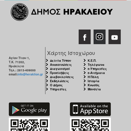
Χάρτης Ιστοχώρου
Αγίου Τίτου 1,
Δελτία Τύπου
Κ.Ε.Π.
Τ.Κ. 71202,
Ανακοινώσεις
Τηλέφωνα
Ηράκλειο
Διαγωνισμοί
e-Υπηρεσίες
Τηλ.: 2813-409000
Προσλήψεις
e-Αιτήματα
email:
info@heraklion.gr
Διαβουλεύσεις
Η Πόλη
Εκδηλώσεις
Ιστορία
Ο Δήμος
Κνωσός
Υπηρεσίες
Μουσεία