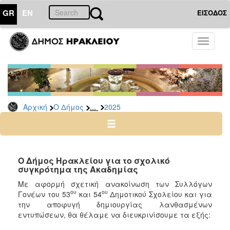
GR
EN
ΕΙΣΟΔΟΣ
Ο
Toggle
ΔΗΜΟΣ
navigati
Δελτία
Τύπου
Αρχείο
...
Αρχική
Ο Δήμος
2025
2026
2025
2024
2023
Ο Δήμος Ηρακλείου για το σχολικό
συγκρότημα της Ακαδημίας
2022
Με αφορμή σχετική ανακοίνωση των Συλλόγων
2021
ου
ου
Γονέων του 53
και 54
Δημοτικού Σχολείου και για
2020
την αποφυγή δημιουργίας λανθασμένων
εντυπώσεων, θα θέλαμε να διευκρινίσουμε τα εξής:
2019