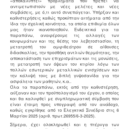
«αποκαλύπτει» προβλήματα που πρέπει να
ΑΝΘΕΚΤΙΚΗ
αντιμετωπιστούν με νέες μελέτες και νέες
ΠΟΛΗ
συμβάσεις, με ό,τι αυτό συνεπάγεται. Υπήρξαν και
καθυστερήσεις καθώς προκύπταν αιτήματα από την
ίδια την σχολική κοινότητα, τα οποία επιθυμία όλων
μας ήταν ικανοποιηθούν. Ενδεικτικά για τα
παραπάνω, αναφέρουμε τις αλλαγές των
κουφωμάτων και της θέσης του λεβητοστασίου, τη
μετατροπή του αμφιθεάτρου σε αίθουσες
διδασκαλίας, την προσθήκη αντλιών θερμότητας, την
αποκατάσταση των επιχρισμάτων και τις μονώσεις,
τη μετατροπή των όψεων του κτιρίου λόγω των
πολλών εσωτερικών μεταλλικών ενισχύσεων και
την κάλυψή τους με διπλή γυψοσανίδα για την
ασφάλεια των μαθητών, κ.α..
Όλα τα παραπάνω, εκτός από την καθυστέρηση,
αύξαναν και τον προϋπολογισμό του έργου, ο οποίος
και θα καλυφθεί με συμπληρωματική σύμβαση που
είναι έτοιμη προς υπογραφή από τον ανάδοχο,
καθώς εγκρίθηκε από το Ελεγκτικό Συνέδριο στις 6
Μαρτίου 2025 (αριθ. πρωτ.26955/6-3-2025).
Σήμερα, έχει ολοκληρωθεί και η πτέρυγα των