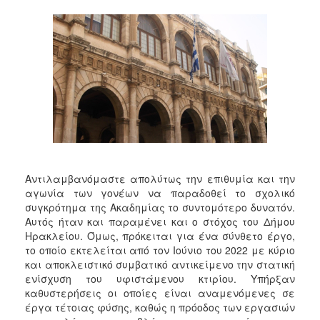
2018
2017
2016
2015
2013
2012
2011
2010
2006
Αντιλαμβανόμαστε απολύτως την επιθυμία και την
αγωνία των γονέων να παραδοθεί το σχολικό
συγκρότημα της Ακαδημίας το συντομότερο δυνατόν.
Αυτός ήταν και παραμένει και ο στόχος του Δήμου
Ηρακλείου. Όμως, πρόκειται για ένα σύνθετο έργο,
Ο
το οποίο εκτελείται από τον Ιούνιο του 2022 με κύριο
ΤΟΠΟΣ
και αποκλειστικό συμβατικό αντικείμενο την στατική
ΜΑΣ
ενίσχυση του υφιστάμενου κτιρίου. Υπήρξαν
καθυστερήσεις οι οποίες είναι αναμενόμενες σε
ΠΟΛΙΤΙΣΜΟΣ
έργα τέτοιας φύσης, καθώς η πρόοδος των εργασιών