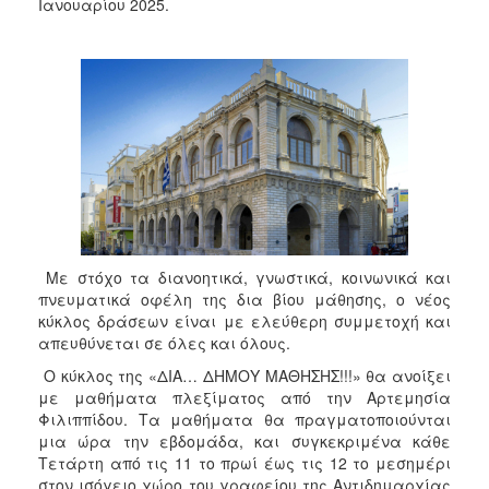
2018
Ιανουαρίου 2025.
2017
2016
2015
2013
2012
2011
2010
2006
Με στόχο τα διανοητικά, γνωστικά, κοινωνικά και
πνευματικά οφέλη της δια βίου μάθησης, ο νέος
κύκλος δράσεων είναι με ελεύθερη συμμετοχή και
απευθύνεται σε όλες και όλους.
Ο
Ο κύκλος της «ΔΙΑ… ΔΗΜΟΥ ΜΑΘΗΣΗΣ!!!» θα ανοίξει
ΤΟΠΟΣ
με μαθήματα πλεξίματος από την Αρτεμησία
ΜΑΣ
Φιλιππίδου. Τα μαθήματα θα πραγματοποιούνται
μια ώρα την εβδομάδα, και συγκεκριμένα κάθε
ΠΟΛΙΤΙΣΜΟΣ
Τετάρτη από τις 11 το πρωί έως τις 12 το μεσημέρι
στον ισόγειο χώρο του γραφείου της Αντιδημαρχίας