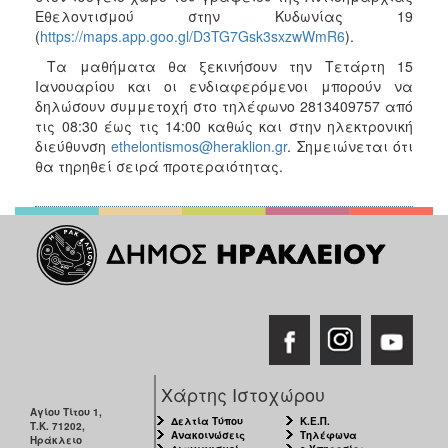
ΑΝΘΕΚΤΙΚΗ
Εθελοντισμού στην Κυδωνίας 19
ΠΟΛΗ
(
https://maps.app.goo.gl/D3TG7Gsk3sxzwWmR6
).
Τα μαθήματα θα ξεκινήσουν την Τετάρτη 15
Ιανουαρίου και οι ενδιαφερόμενοι μπορούν να
δηλώσουν συμμετοχή στο τηλέφωνο 2813409757 από
τις 08:30 έως τις 14:00 καθώς και στην ηλεκτρονική
διεύθυνση
ethelontismos@heraklion.gr
. Σημειώνεται ότι
θα τηρηθεί σειρά προτεραιότητας.
Χάρτης Ιστοχώρου
Αγίου Τίτου 1,
Δελτία Τύπου
Κ.Ε.Π.
Τ.Κ. 71202,
Ανακοινώσεις
Τηλέφωνα
Ηράκλειο