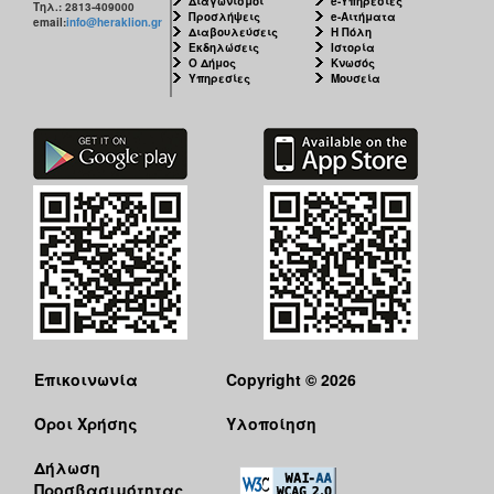
Διαγωνισμοί
e-Υπηρεσίες
Τηλ.: 2813-409000
Προσλήψεις
e-Αιτήματα
email:
info@heraklion.gr
Διαβουλεύσεις
Η Πόλη
Εκδηλώσεις
Ιστορία
Ο Δήμος
Κνωσός
Υπηρεσίες
Μουσεία
Επικοινωνία
Copyright © 2026
Όροι Χρήσης
Υλοποίηση
Δήλωση
Προσβασιμότητας