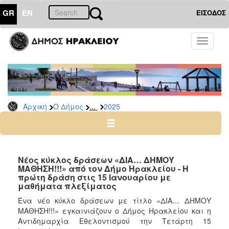
GR
EN
ΕΙΣΟΔΟΣ
Ο
Toggle
ΔΗΜΟΣ
navigati
Δελτία
Τύπου
Αρχείο
...
Αρχική
Ο Δήμος
2025
2026
2025
2024
2023
Νέος κύκλος δράσεων «ΔΙΑ… ΔΗΜΟΥ
ΜΑΘΗΣΗ!!!» από τον Δήμο Ηρακλείου - Η
2022
πρώτη δράση στις 15 Ιανουαρίου με
2021
μαθήματα πλεξίματος
2020
Ένα νέο κύκλο δράσεων με τίτλο «ΔΙΑ… ΔΗΜΟΥ
ΜΑΘΗΣΗ!!!» εγκαινιάζουν ο Δήμος Ηρακλείου και η
2019
Αντιδημαρχία Εθελοντισμού την Τετάρτη 15