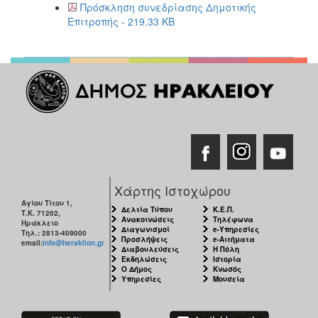
2018
Πρόσκληση συνεδρίασης Δημοτικής
Επιτροπής - 219.33 KB
2017
2016
2015
2013
2012
2011
2010
2006
Χάρτης Ιστοχώρου
Αγίου Τίτου 1,
Δελτία Τύπου
Κ.Ε.Π.
Τ.Κ. 71202,
Ανακοινώσεις
Τηλέφωνα
Ηράκλειο
Διαγωνισμοί
e-Υπηρεσίες
Τηλ.: 2813-409000
Προσλήψεις
e-Αιτήματα
Ο
email:
info@heraklion.gr
Διαβουλεύσεις
Η Πόλη
ΤΟΠΟΣ
Εκδηλώσεις
Ιστορία
ΜΑΣ
Ο Δήμος
Κνωσός
Υπηρεσίες
Μουσεία
ΠΟΛΙΤΙΣΜΟΣ