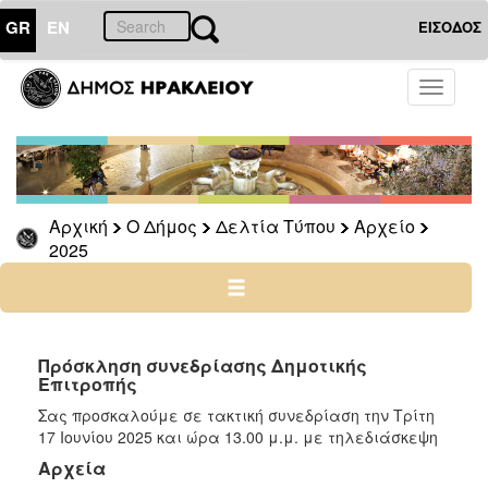
GR
EN
ΕΙΣΟΔΟΣ
Ο
Toggle
ΔΗΜΟΣ
navigati
Δελτία
Τύπου
Αρχείο
Αρχική
Ο Δήμος
Δελτία Τύπου
Αρχείο
2026
2025
2025
2024
2023
2022
Πρόσκληση συνεδρίασης Δημοτικής
Επιτροπής
2021
Σας προσκαλούμε σε τακτική συνεδρίαση την Τρίτη
2020
17 Ιουνίου 2025 και ώρα 13.00 μ.μ. με τηλεδιάσκεψη
2019
Αρχεία