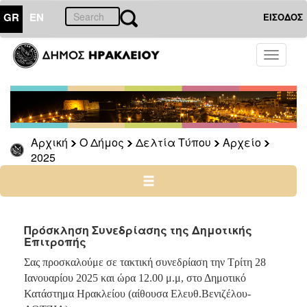
GR
EN
ΕΙΣΟΔΟΣ
Ο
Toggle
ΔΗΜΟΣ
navigati
Δελτία
Τύπου
Αρχείο
Αρχική
Ο Δήμος
Δελτία Τύπου
Αρχείο
2026
2025
2025
2024
2023
2022
Πρόσκληση Συνεδρίασης της Δημοτικής
Επιτροπής
2021
Σας προσκαλούμε σε τακτική συνεδρίαση την Τρίτη 28
2020
Ιανουαρίου 2025 και ώρα 12.00 μ.μ, στο Δημοτικό
2019
Κατάστημα Ηρακλείου (αίθουσα Ελευθ.Βενιζέλου-