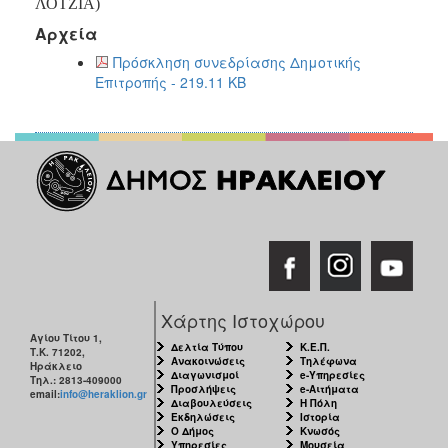
2018
ΛΟΤΖΙΑ)
Αρχεία
2017
Πρόσκληση συνεδρίασης Δημοτικής
2016
Επιτροπής - 219.11 KB
2015
2013
2012
2011
2010
2006
Χάρτης Ιστοχώρου
Ο
Αγίου Τίτου 1,
Δελτία Τύπου
Κ.Ε.Π.
Τ.Κ. 71202,
ΤΟΠΟΣ
Ανακοινώσεις
Τηλέφωνα
Ηράκλειο
ΜΑΣ
Διαγωνισμοί
e-Υπηρεσίες
Τηλ.: 2813-409000
Προσλήψεις
e-Αιτήματα
email:
info@heraklion.gr
Διαβουλεύσεις
Η Πόλη
ΠΟΛΙΤΙΣΜΟΣ
Εκδηλώσεις
Ιστορία
Ο Δήμος
Κνωσός
Υπηρεσίες
Μουσεία