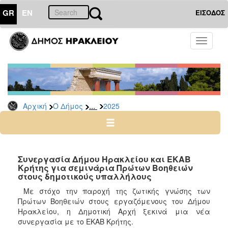
GR
EN
ΕΙΣΟΔΟΣ
Ο
Toggle
ΔΗΜΟΣ
navigati
Δελτία
Τύπου
Αρχείο
...
Αρχική
Ο Δήμος
2025
2026
2025
2024
2023
Συνεργασία Δήμου Ηρακλείου και ΕΚΑΒ
Κρήτης για σεμινάρια Πρώτων Βοηθειών
2022
στους δημοτικούς υπαλλήλους
2021
Με στόχο την παροχή της ζωτικής γνώσης των
2020
Πρώτων Βοηθειών στους εργαζόμενους του Δήμου
Ηρακλείου, η Δημοτική Αρχή ξεκινά μια νέα
2019
συνεργασία με το ΕΚΑΒ Κρήτης.