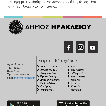
επαφή με ευαίσθητες κοινωνικές ομάδες όπως είναι
οι υπερήλικες και τα παιδιά.
Χάρτης Ιστοχώρου
Αγίου Τίτου 1,
Δελτία Τύπου
Κ.Ε.Π.
Τ.Κ. 71202,
Ανακοινώσεις
Τηλέφωνα
Ηράκλειο
Διαγωνισμοί
e-Υπηρεσίες
Τηλ.: 2813-409000
Προσλήψεις
e-Αιτήματα
email:
info@heraklion.gr
Διαβουλεύσεις
Η Πόλη
Εκδηλώσεις
Ιστορία
Ο Δήμος
Κνωσός
Υπηρεσίες
Μουσεία