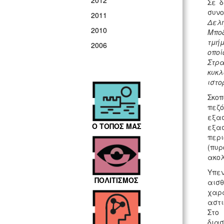
2012
Σε δ
συν
2011
Δελ
2010
Μποδ
τμήμ
2006
οποί
Στρ
κυκλ
ιστο
Σκοπ
πεζ
εξασ
Ο ΤΟΠΟΣ ΜΑΣ
εξασ
περ
(πυ
ακολ
Υπεν
ΠΟΛΙΤΙΣΜΟΣ
αισθ
χαρα
αστι
Στο
διασ