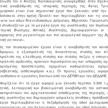
ήλωσή του ο Αλέξης Καλοκαιρινός αναφέρθηκε στον σχεδια
ολική αναβάθμιση της ιστορικής περιοχής της Αγίας Τρι
ημάρκου είναι ένα σημαντικό έργο που ξεκινάει από την
οσάκειο, στην κρήνη Πριούλι και περιλαμβάνει και τις α
ατα των οδών Ντεντιδάκηδων, Δοϊράνης, Μηριόνου, Γοργολαΐν
ο συνδυάζεται με το μεγάλο έργο της ανάπλασης του πυρήνα
ατηγική Βιώσιμης Αστικής Ανάπτυξης, δημιουργούνται οι
οφορίας στο μεγαλύτερο και πιο νευραλγικό κομμάτι της Α
ρική γειτονιά».
ός του συγκεκριμένου έργου είναι η αναβάθμιση του κοινό
όδρομων, η εξασφάλιση της δυνατότητας στάσης και κίν
φάλιση της ελεύθερης κίνησης και στάσης πεζών, η υπογειο
φάλιση άρδευσης, κρουνών πυρασφάλειας και απορροής ομ
ιορισμένης προσπέλασης οχημάτων καθαριότητας οχ
ροσβεστικής ασθενοφόρου κ.α.). Οι πρώτες εργασίες αφο
ουθήσουν οι εργασίες δικτύων από την ΔΕΥΑΗ και τον ΔΕΔΔΗΕ.
θυμίζεται ότι το έργο αφορά μια έκταση περίπου 3.300 τ.
ητική, λειτουργική και βιοκλιματική αναβάθμιση του αστικ
κτηριστικών του αρχιτεκτονικού αποθέματος της περιοχής,
κής ανάπτυξης και δημιουργούν ασφαλείς συνθήκες πρόσβασ
 έργο περιλαμβάνεται η πεζοδρόμηση της οδού Δελημάρκο
ταυρώνεται με την Δελημάρκου, τμήματος της οδού Δοϊράνης 