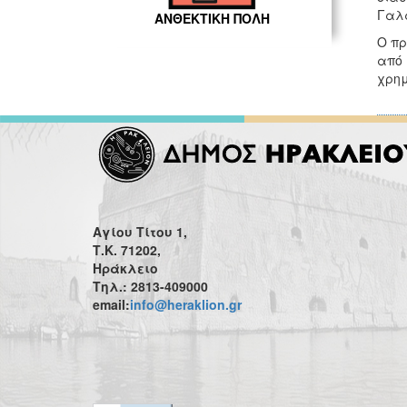
Γαλά
ΑΝΘΕΚΤΙΚΗ ΠΟΛΗ
Ο πρ
από
χρημ
Αγίου Τίτου 1,
Τ.Κ. 71202,
Ηράκλειο
Τηλ.: 2813-409000
email:
info@heraklion.gr