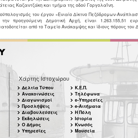
τειας Καζαντζάκη και τμήμα της οδού Γοργολαΐνη.
οϋπολογισμός του έργου «Ενιαίο Δίκτυο Πεζόδρομων-Ανάπλασ
 την προηγούμενη Δημοτική Αρχή, είναι 1.263.155,51 ευ
ατοδοτείται από το Ταμείο Ανάκαμψης και ίδιους πόρους του 
Χάρτης Ιστοχώρου
Δελτία Τύπου
Κ.Ε.Π.
Ανακοινώσεις
Τηλέφωνα
Διαγωνισμοί
e-Υπηρεσίες
Προσλήψεις
e-Αιτήματα
Διαβουλεύσεις
Η Πόλη
Εκδηλώσεις
Ιστορία
Ο Δήμος
Κνωσός
Υπηρεσίες
Μουσεία