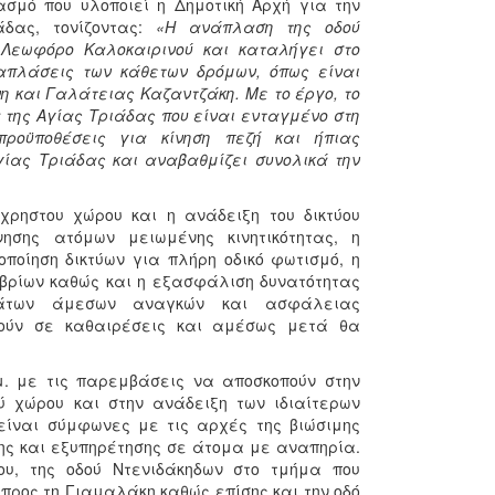
σμό που υλοποιεί η Δημοτική Αρχή για την
άδας, τονίζοντας:
«Η ανάπλαση της οδού
 Λεωφόρο Καλοκαιρινού και καταλήγει στο
ναπλάσεις των κάθετων δρόμων, όπως είναι
η και Γαλάτειας Καζαντζάκη. Με το έργο, το
 της Αγίας Τριάδας που είναι ενταγμένο στη
 προϋποθέσεις για κίνηση πεζή και ήπιας
γίας Τριάδας και αναβαθμίζει συνολικά την
χρηστου χώρου και η ανάδειξη του δικτύου
ησης ατόμων μειωμένης κινητικότητας, η
ποίηση δικτύων για πλήρη οδικό φωτισμό, η
βρίων καθώς και η εξασφάλιση δυνατότητας
ημάτων άμεσων αναγκών και ασφάλειας
ρούν σε καθαιρέσεις και αμέσως μετά θα
μ. με τις παρεμβάσεις να αποσκοπούν στην
ού χώρου και στην ανάδειξη των ιδιαίτερων
 είναι σύμφωνες με τις αρχές της βιώσιμης
ης και εξυπηρέτησης σε άτομα με αναπηρία.
υ, της οδού Ντενιδάκηδων στο τμήμα που
προς τη Γιαμαλάκη καθώς επίσης και την οδό