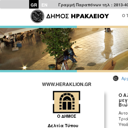
GR
EN
Γραμμή Παραπόνων τηλ : 2813-4
Ο 
Αρχ
WWW.HERAKLION.GR
Ο Α
μεγ
Βιώ
Αυτο
Ο ΔΗΜΟΣ
Τριά
Υποδ
Δελτία Τύπου