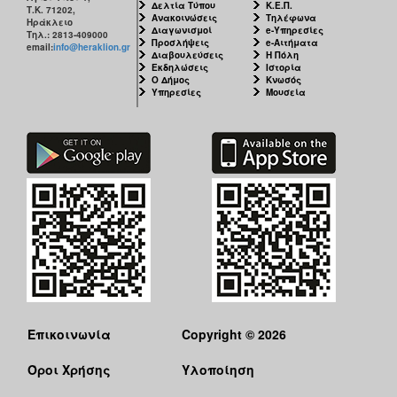
Δελτία Τύπου
Κ.Ε.Π.
Τ.Κ. 71202,
Ανακοινώσεις
Τηλέφωνα
Ηράκλειο
Διαγωνισμοί
e-Υπηρεσίες
Τηλ.: 2813-409000
Προσλήψεις
e-Αιτήματα
email:
info@heraklion.gr
Διαβουλεύσεις
Η Πόλη
Εκδηλώσεις
Ιστορία
Ο Δήμος
Κνωσός
Υπηρεσίες
Μουσεία
Επικοινωνία
Copyright © 2026
Όροι Χρήσης
Υλοποίηση