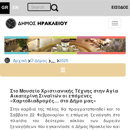
GR
EN
ΕΙΣΟΔΟΣ
Ο
Toggle
ΔΗΜΟΣ
navigati
Δελτία
Τύπου
Αρχείο
...
Αρχική
Ο Δήμος
2025
2026
2025
2024
2023
Στο Μουσείο Χριστιανικής Τέχνης στην Αγία
Αικατερίνη Σιναϊτών οι επόμενες
2022
«Χαρτοδιαδρομές… στο Δήμο μας»
2021
Στην καρδιά της πόλης θα πραγματοποιηθεί και το
2020
Σάββατο 22 Φεβρουαρίου η επόμενη ξενάγηση στο
πλαίσιο του δεύτερου κύκλου των δωρεάν
2019
ξεναγήσεων που εγκαινίασε ο Δήμος Ηρακλείου και