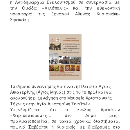
2018
η Αντιδημαρχία Εθελοντισμού σε συνεργασία με
την Ομάδα «Φιλόπολις» και την εθελοντική
2017
προσφορά της ξεναγού Αθηνάς Κυριακάκη-
2016
Σφακάκη.
2015
2013
2012
2011
2010
2006
Το σημείο συνάντησης
θα είναι
η Πλατεία Αγίας
Αικατερίνης (Άγιος Μηνάς) στις 10 το πρωί και θα
ακολουθήσει ξενάγηση στο Μουσείο Χριστιανικής
Ο
ΤΟΠΟΣ
Τέχνης στην Αγία Αικατερίνη Σιναϊτών.
ΜΑΣ
Υπενθυμίζεται ότι ο κύκλος δράσεων
«Χαρτοδιαδρομές… στο Δήμο μας»
ΠΟΛΙΤΙΣΜΟΣ
πραγματοποιείται σε τακτά χρονικά διαστήματα,
πρωινά Σαββάτου ή Κυριακής, με διαδρομές στο