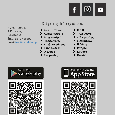
ΑΝΘΕΚΤΙΚΗ
ΠΟΛΗ
Χάρτης Ιστοχώρου
Αγίου Τίτου 1,
Δελτία Τύπου
Κ.Ε.Π.
Τ.Κ. 71202,
Ανακοινώσεις
Τηλέφωνα
Ηράκλειο
Διαγωνισμοί
e-Υπηρεσίες
Τηλ.: 2813-409000
Προσλήψεις
e-Αιτήματα
email:
info@heraklion.gr
Διαβουλεύσεις
Η Πόλη
Εκδηλώσεις
Ιστορία
Ο Δήμος
Κνωσός
Υπηρεσίες
Μουσεία