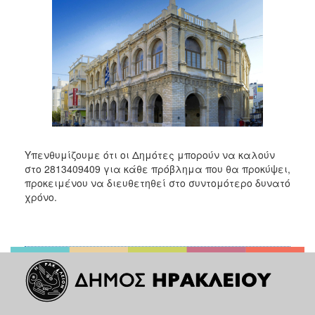
2018
2017
2016
2015
2013
2012
2011
2010
Υπενθυμίζουμε ότι οι Δημότες μπορούν να καλούν
στο 2813409409 για κάθε πρόβλημα που θα προκύψει,
2006
προκειμένου να διευθετηθεί στο συντομότερο δυνατό
χρόνο.
Ο
ΤΟΠΟΣ
ΜΑΣ
ΠΟΛΙΤΙΣΜΟΣ