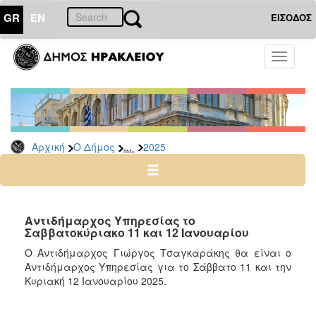
GR
EN
ΕΙΣΟΔΟΣ
Ο
Toggle
ΔΗΜΟΣ
navigati
Δελτία
Τύπου
Αρχείο
...
Αρχική
Ο Δήμος
2025
2026
2025
2024
2023
Αντιδήμαρχος Υπηρεσίας το
Σαββατοκύριακο 11 και 12 Ιανουαρίου
2022
Ο Αντιδήμαρχος Γιώργος Τσαγκαράκης θα είναι ο
2021
Αντιδήμαρχος Υπηρεσίας για το Σάββατο 11 και την
2020
Κυριακή 12 Ιανουαρίου 2025.
2019