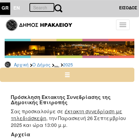
GR
EN
ΕΙΣΟΔΟΣ
Ο
Toggle
ΔΗΜΟΣ
navigati
Δελτία
Τύπου
Αρχείο
...
Αρχική
Ο Δήμος
2025
2026
2025
2024
2023
Πρόσκληση Έκτακτης Συνεδρίασης της
Δημοτικής Επιτροπής
2022
Σας προσκαλούμε σε
έκτακτη συνεδρίαση με
2021
τηλεδιάσκεψη
, την Παρασκευή 26 Σεπτεμβρίου
2020
2025 και ώρα 13:00 μ.μ.
2019
Αρχεία