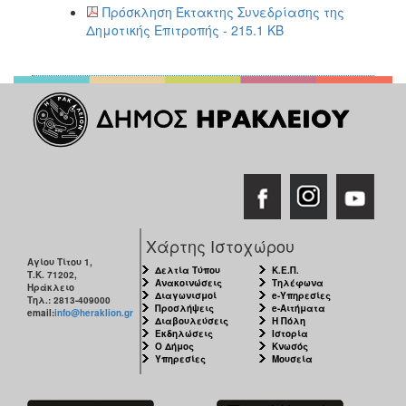
2018
Πρόσκληση Έκτακτης Συνεδρίασης της
2017
Δημοτικής Επιτροπής - 215.1 KB
2016
2015
2013
2012
2011
2010
2006
Χάρτης Ιστοχώρου
Αγίου Τίτου 1,
Δελτία Τύπου
Κ.Ε.Π.
Τ.Κ. 71202,
Ανακοινώσεις
Τηλέφωνα
Ηράκλειο
Διαγωνισμοί
e-Υπηρεσίες
Τηλ.: 2813-409000
Ο
Προσλήψεις
e-Αιτήματα
email:
info@heraklion.gr
ΤΟΠΟΣ
Διαβουλεύσεις
Η Πόλη
ΜΑΣ
Εκδηλώσεις
Ιστορία
Ο Δήμος
Κνωσός
Υπηρεσίες
Μουσεία
ΠΟΛΙΤΙΣΜΟΣ