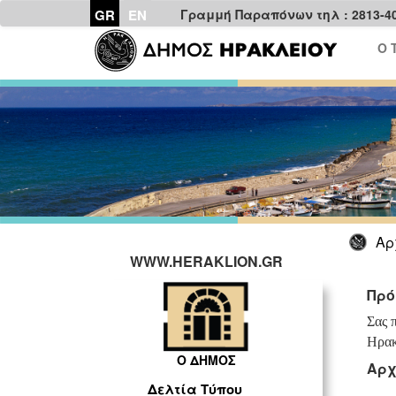
GR
EN
Γραμμή Παραπόνων τηλ : 2813-4
Ο 
Αρ
WWW.HERAKLION.GR
Πρό
Σας 
Ηρακ
Ο ΔΗΜΟΣ
Αρχ
Δελτία Τύπου