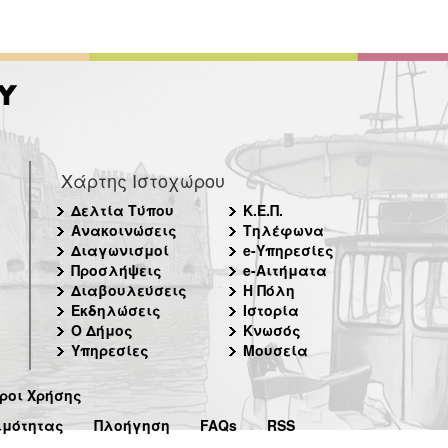
Χάρτης Ιστοχώρου
Δελτία Τύπου
Κ.Ε.Π.
Ανακοινώσεις
Τηλέφωνα
Διαγωνισμοί
e-Υπηρεσίες
Προσλήψεις
e-Αιτήματα
Διαβουλεύσεις
Η Πόλη
Εκδηλώσεις
Ιστορία
Ο Δήμος
Κνωσός
Υπηρεσίες
Μουσεία
ροι Χρήσης
ιμότητας
Πλοήγηση
FAQs
RSS