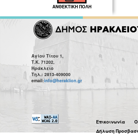
ΑΝΘΕΚΤΙΚΗ ΠΟΛΗ
Αγίου Τίτου 1,
Τ.Κ. 71202,
Ηράκλειο
Τηλ.: 2813-409000
email:
info@heraklion.gr
Επικοινωνία
Ό
Δήλωση Προσβασ