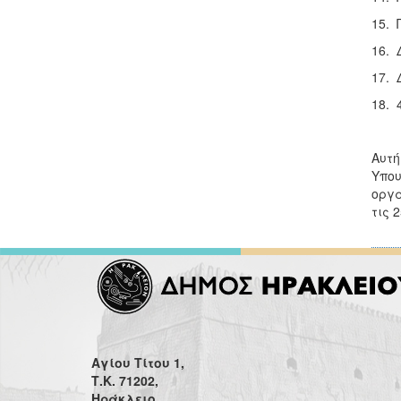
15. 
16. 
17. 
18. 
Αυτ
Υπο
οργα
τις 2
Αγίου Τίτου 1,
Τ.Κ. 71202,
Ηράκλειο