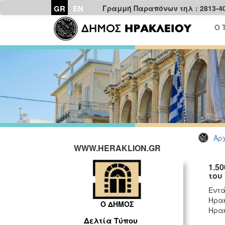
GR
EN
Γραμμή Παραπόνων τηλ : 2813-4
Ο 
Αρχ
WWW.HERAKLION.GR
1.5
του
Εντ
Ηρακ
Ο ΔΗΜΟΣ
Ηρακ
Δελτία Τύπου