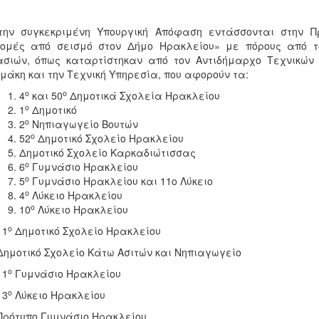
την συγκεκριμένη Υπουργική Απόφαση εντάσσονται στην Πρ
δομές από σεισμό στον Δήμο Ηρακλείου» με πόρους από τ
σιών, όπως καταρτίστηκαν από τον Αντιδήμαρχο Τεχνικών 
μάκη και την Τεχνική Υπηρεσία, που αφορούν τα:
ο
ο
4
και 50
Δημοτικά Σχολεία Ηρακλείου
ο
1
Δημοτικό
ο
2
Νηπιαγωγείο Βουτών
ο
52
Δημοτικό Σχολείο Ηρακλείου
Δημοτικό Σχολείο Καρκαδιώτισσας
ο
6
Γυμνάσιο Ηρακλείου
ο
5
Γυμνάσιο Ηρακλείου και 11ο Λύκειο
ο
4
Λύκειο Ηρακλείου
ο
10
Λύκειο Ηρακλείου
ο
11
Δημοτικό Σχολείο Ηρακλείου
Δημοτικό Σχολείο Κάτω Ασιτών και Νηπιαγωγείο
ο
11
Γυμνάσιο Ηρακλείου
ο
13
Λύκειο Ηρακλείου
Πρότυπο Γυμνάσιο Ηρακλείου