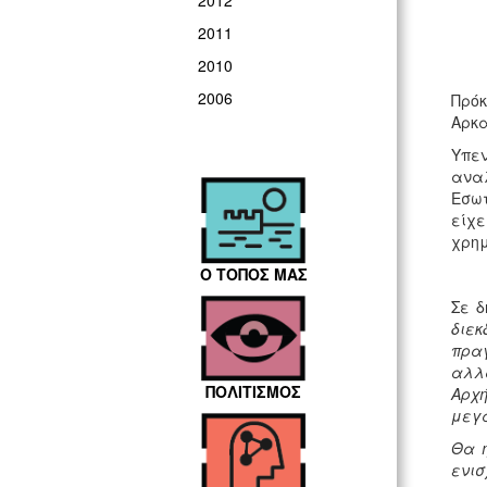
2012
2011
2010
2006
Πρό
Αρκα
Υπεν
αναλ
Εσωτ
είχ
χρημ
Ο ΤΟΠΟΣ ΜΑΣ
Σε 
διεκ
πραγ
αλλά
ΠΟΛΙΤΙΣΜΟΣ
Αρχή
μεγα
Θα ή
ενισ