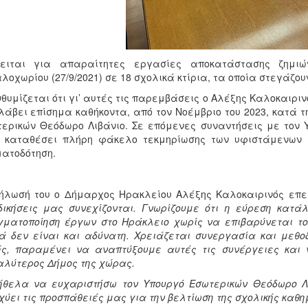
κειται για απαραίτητες εργασίες αποκατάστασης ζημι
λοχωρίου (27/9/2021) σε 18 σχολικά κτίρια, τα οποία στεγάζο
θυμίζεται ότι γι’ αυτές τις παρεμβάσεις ο Αλέξης Καλοκαιρι
άβει επίσημα καθήκοντα, από τον Νοέμβριο του 2023, κατά τ
ερικών Θεόδωρο Λιβάνιο. Σε επόμενες συναντήσεις με τον 
ε καταθέσει πλήρη φάκελο τεκμηρίωσης των υφιστάμενων 
ατοδότηση.
δήλωσή του ο Δήμαρχος Ηρακλείου Αλέξης Καλοκαιρινός επ
δικήσεις μας συνεχίζονται. Γνωρίζουμε ότι η εύρεση κατ
ματοποίηση έργων στο Ηράκλειο χωρίς να επιβαρύνεται το 
 δεν είναι και αδύνατη. Χρειάζεται συνεργασία και μεθοδ
ς, παραμένει να αναπτύξουμε αυτές τις συνέργειες και ν
λύτερος Δήμος της χώρας.
θελα να ευχαριστήσω τον Υπουργό Εσωτερικών Θεόδωρο Λιβ
χύει τις προσπάθειές μας για την βελτίωση της σχολικής καθη