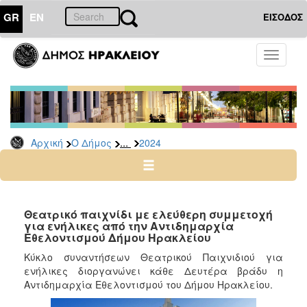
GR
EN
ΕΙΣΟΔΟΣ
Ο
Toggle
ΔΗΜΟΣ
navigati
Δελτία
Τύπου
Αρχείο
...
Αρχική
Ο Δήμος
2024
2026
2025
2024
2023
Θεατρικό παιχνίδι με ελεύθερη συμμετοχή
για ενήλικες από την Αντιδημαρχία
2022
Εθελοντισμού Δήμου Ηρακλείου
2021
Κύκλο συναντήσεων Θεατρικού Παιχνιδιού για
2020
ενήλικες διοργανώνει κάθε Δευτέρα βράδυ η
Αντιδημαρχία Εθελοντισμού του Δήμου Ηρακλείου.
2019