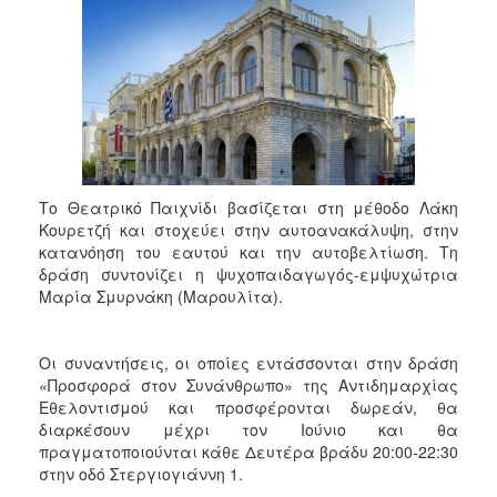
2018
2017
2016
2015
2013
2012
2011
Το Θεατρικό Παιχνίδι βασίζεται στη μέθοδο Λάκη
Κουρετζή και στοχεύει στην αυτοανακάλυψη, στην
2010
κατανόηση του εαυτού και την αυτοβελτίωση. Τη
2006
δράση συντονίζει η ψυχοπαιδαγωγός-εμψυχώτρια
Μαρία Σμυρνάκη (Μαρουλίτα).
Οι συναντήσεις, οι οποίες εντάσσονται στην δράση
Ο
«Προσφορά στον Συνάνθρωπο» της Αντιδημαρχίας
ΤΟΠΟΣ
Εθελοντισμού και προσφέρονται δωρεάν, θα
ΜΑΣ
διαρκέσουν μέχρι τον Ιούνιο και θα
πραγματοποιούνται κάθε Δευτέρα βράδυ 20:00-22:30
ΠΟΛΙΤΙΣΜΟΣ
στην οδό Στεργιογιάννη 1.