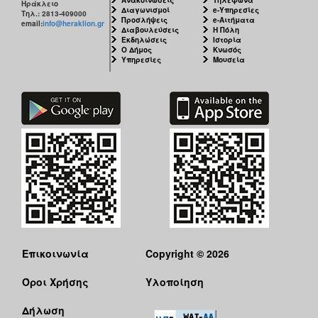
Ηράκλειο
Διαγωνισμοί
e-Υπηρεσίες
Τηλ.: 2813-409000
Προσλήψεις
e-Αιτήματα
email:
info@heraklion.gr
Διαβουλεύσεις
Η Πόλη
Εκδηλώσεις
Ιστορία
Ο Δήμος
Κνωσός
Υπηρεσίες
Μουσεία
Επικοινωνία
Copyright © 2026
Όροι Χρήσης
Υλοποίηση
Δήλωση