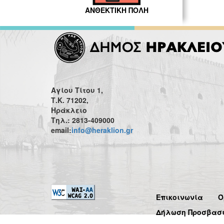
ΑΝΘΕΚΤΙΚΗ ΠΟΛΗ
Αγίου Τίτου 1,
Τ.Κ. 71202,
Ηράκλειο
Τηλ.: 2813-409000
email:
info@heraklion.gr
Επικοινωνία
Ό
Δήλωση Προσβασ