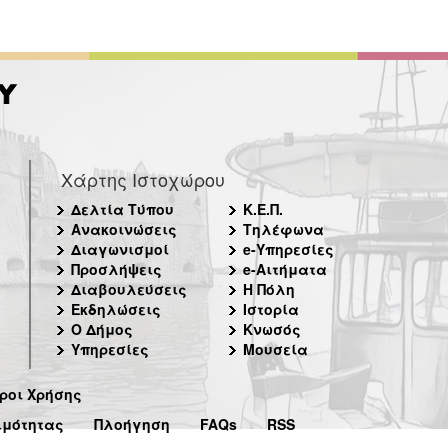
Χάρτης Ιστοχώρου
Δελτία Τύπου
Κ.Ε.Π.
Ανακοινώσεις
Τηλέφωνα
Διαγωνισμοί
e-Υπηρεσίες
Προσλήψεις
e-Αιτήματα
Διαβουλεύσεις
Η Πόλη
Εκδηλώσεις
Ιστορία
Ο Δήμος
Κνωσός
Υπηρεσίες
Μουσεία
ροι Χρήσης
ιμότητας
Πλοήγηση
FAQs
RSS