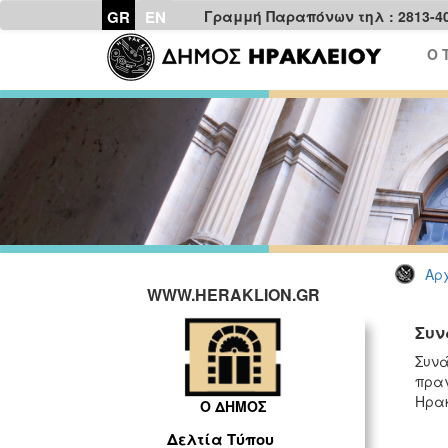
GR
EN
Γραμμή Παραπόνων τηλ : 2813-4
Ο 
Αρχ
WWW.HERAKLION.GR
Συν
Συνά
πραγ
Ηρακ
Ο ΔΗΜΟΣ
Δελτία Τύπου