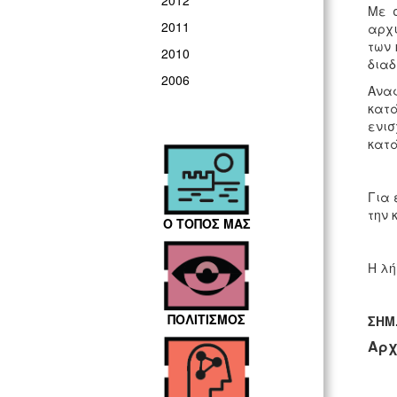
2012
Με σ
2011
αρχι
των 
2010
διαδ
2006
Αναφ
κατά
ενισ
κατά
Για 
την 
Ο ΤΟΠΟΣ ΜΑΣ
Η λή
ΠΟΛΙΤΙΣΜΟΣ
ΣΗΜ.
Αρχ