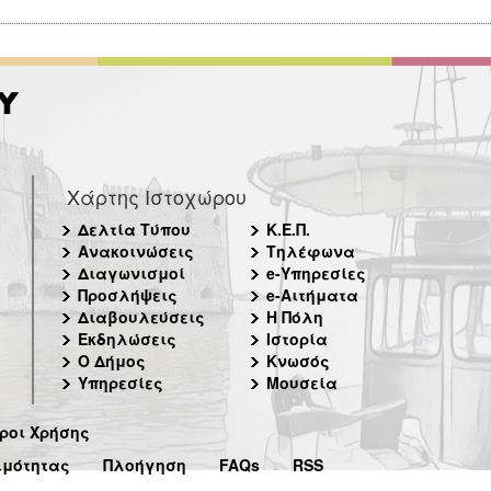
Χάρτης Ιστοχώρου
Δελτία Τύπου
Κ.Ε.Π.
Ανακοινώσεις
Τηλέφωνα
Διαγωνισμοί
e-Υπηρεσίες
Προσλήψεις
e-Αιτήματα
Διαβουλεύσεις
Η Πόλη
Εκδηλώσεις
Ιστορία
Ο Δήμος
Κνωσός
Υπηρεσίες
Μουσεία
ροι Χρήσης
ιμότητας
Πλοήγηση
FAQs
RSS