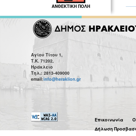
ΑΝΘΕΚΤΙΚΗ ΠΟΛΗ
Αγίου Τίτου 1,
Τ.Κ. 71202,
Ηράκλειο
Τηλ.: 2813-409000
email:
info@heraklion.gr
Επικοινωνία
Ό
Δήλωση Προσβασ