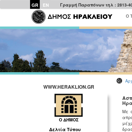
GR
EN
Γραμμή Παραπόνων τηλ : 2813-4
Ο 
Αρχ
WWW.HERAKLION.GR
Ασπ
Ηρα
Με σ
απρό
Ο ΔΗΜΟΣ
μέχρ
δρασ
Δελτία Τύπου