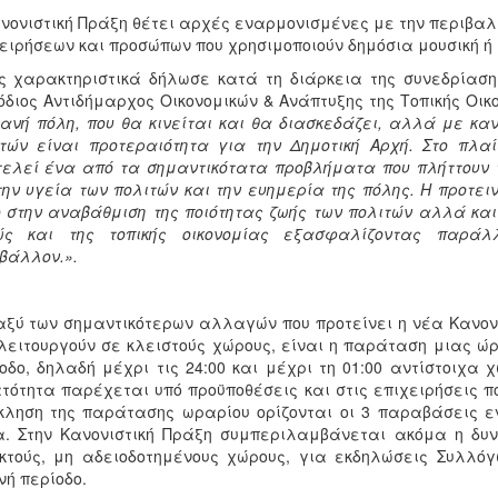
νονιστική Πράξη θέτει αρχές εναρμονισμένες με την περιβαλ
ειρήσεων και προσώπων που χρησιμοποιούν δημόσια μουσική ή
 χαρακτηριστικά δήλωσε κατά τη διάρκεια της συνεδρίασης 
διος Αντιδήμαρχος Οικονομικών & Ανάπτυξης της Τοπικής Οι
ανή πόλη, που θα κινείται και θα διασκεδάζει, αλλά με κα
τών είναι προτεραιότητα για την Δημοτική Αρχή. Στο πλα
ελεί ένα από τα σημαντικότατα προβλήματα που πλήττουν τ
την υγεία των πολιτών και την ευημερία της πόλης. Η προτει
 στην αναβάθμιση της ποιότητας ζωής των πολιτών αλλά και
ώς και της τοπικής οικονομίας εξασφαλίζοντας παράλ
βάλλον.».
ξύ των σημαντικότερων αλλαγών που προτείνει η νέα Κανονι
λειτουργούν σε κλειστούς χώρους, είναι η παράταση μιας ώρα
οδο, δηλαδή μέχρι τις 24:00 και μέχρι τη 01:00 αντίστοιχα 
τότητα παρέχεται υπό προϋποθέσεις και στις επιχειρήσεις πο
ληση της παράτασης ωραρίου ορίζονται οι 3 παραβάσεις εντ
α. Στην Κανονιστική Πράξη συμπεριλαμβάνεται ακόμα η δυ
κτούς, μη αδειοδοτημένους χώρους, για εκδηλώσεις Συλλό
νή περίοδο.