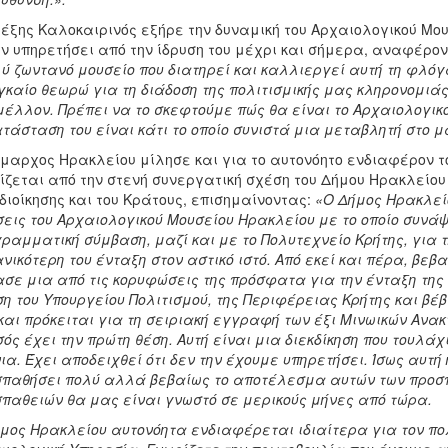
έξης Καλοκαιρινός εξήρε την δυναμική του Αρχαιολογικού Μο
ν υπηρετήσει από την ίδρυση του μέχρι και σήμερα, αναφέρον
ύ ζωντανό μουσείο που διατηρεί και καλλιεργεί αυτή τη φλόγα
καίο θεωρώ για τη διάδοση της πολιτισμικής μας κληρονομιάς
μέλλον. Πρέπει να το σκεφτούμε πώς θα είναι το Αρχαιολογικ
τάσταση του είναι κάτι το οποίο συνιστά μια μεταβλητή στο μ
μαρχος Ηρακλείου μίλησε και για το αυτονόητο ενδιαφέρον το
ίζεται από την στενή συνεργατική σχέση του Δήμου Ηρακλείου 
διοίκησης και του Κράτους, επισημαίνοντας:
«Ο Δήμος Ηρακλεί
εις του Αρχαιολογικού Μουσείου Ηρακλείου με το οποίο συν
ραμματική σύμβαση, μαζί και με το Πολυτεχνείο Κρήτης, για τ
νικότερη του ένταξη στον αστικό ιστό. Από εκεί και πέρα, βεβ
σε μια από τις κορυφώσεις της πρόσφατα για την ένταξη της 
η του Υπουργείου Πολιτισμού, της Περιφέρειας Κρήτης και β
και πρόκειται για τη σειριακή εγγραφή των έξι Μινωικών Ανα
ός έχει την πρώτη θέση. Αυτή είναι μια διεκδίκηση που τουλ
ια. Έχει αποδειχθεί ότι δεν την έχουμε υπηρετήσει. Ίσως αυτή
παθήσει πολύ αλλά βεβαίως το αποτέλεσμα αυτών των προσ
παθειών θα μας είναι γνωστό σε μερικούς μήνες από τώρα.
μος Ηρακλείου αυτονόητα ενδιαφέρεται ιδιαίτερα για τον πολ