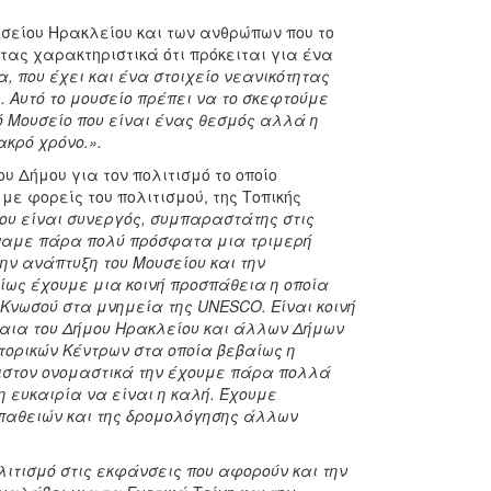
υσείου Ηρακλείου και των ανθρώπων που το
τας χαρακτηριστικά ότι πρόκειται για ένα
, που έχει και ένα στοιχείο νεανικότητας
. Αυτό το μουσείο πρέπει να το σκεφτούμε
ό Μουσείο που είναι ένας θεσμός αλλά η
ακρό χρόνο.».
υ Δήμου για τον πολιτισμό το οποίο
με φορείς του πολιτισμού, της Τοπικής
ου είναι συνεργός, συμπαραστάτης στις
άψαμε πάρα πολύ πρόσφατα μια τριμερή
ην ανάπτυξη του Μουσείου και την
αίως έχουμε μια κοινή προσπάθεια η οποία
Κνωσού στα μνημεία της UNESCO. Είναι κοινή
έβαια του Δήμου Ηρακλείου και άλλων Δήμων
κτορικών Κέντρων στα οποία βεβαίως η
άχιστον ονομαστικά την έχουμε πάρα πολλά
 η ευκαιρία να είναι η καλή. Έχουμε
παθειών και της δρομολόγησης άλλων
ιτισμό στις εκφάνσεις που αφορούν και την