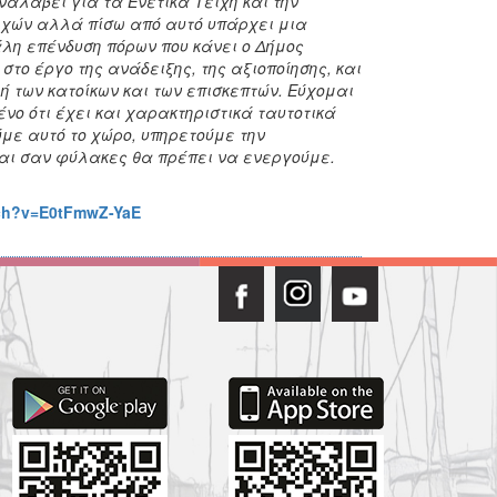
αλάβει για τα Ενετικά Τείχη και την
ειχών αλλά πίσω από αυτό υπάρχει μια
λη επένδυση πόρων που κάνει ο Δήμος
στο έργο της ανάδειξης, της αξιοποίησης, και
ωή των κατοίκων και των επισκεπτών. Εύχομαι
ένο ότι έχει και χαρακτηριστικά ταυτοτικά
ύμε αυτό το χώρο, υπηρετούμε την
Και σαν φύλακες θα πρέπει να ενεργούμε.
tch?v=E0tFmwZ-YaE