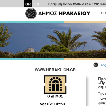
GR
EN
Γραμμή Παραπόνων τηλ : 2813-4
Ο 
Αρχ
WWW.HERAKLION.GR
Πρό
«Πρ
σημ
Την 
Ο ΔΗΜΟΣ
παγκ
εκθε
Δελτία Τύπου