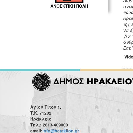
Αρχα
ΑΝΘΕΚΤΙΚΗ ΠΟΛΗ
ανάδ
προσ
Ηρακ
της 
να έ
για 
ανθρ
Εσεί
Vid
Αγίου Τίτου 1,
Τ.Κ. 71202,
Ηράκλειο
Τηλ.: 2813-409000
email:
info@heraklion.gr