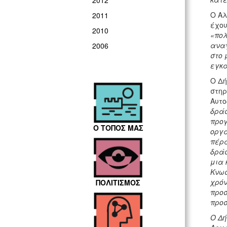
2012
Ο Αλ
2011
έχου
2010
«πολ
αναγ
2006
στο 
εγκα
Ο Δή
στηρ
Αυτο
δράσ
προγ
Ο ΤΟΠΟΣ ΜΑΣ
οργα
πέρα
δράσ
μια 
Κνωσ
χρόν
ΠΟΛΙΤΙΣΜΟΣ
προσ
προσ
Ο Δή