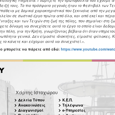
ιολογική Υπηρεσία. Γνωρίζετε την πρωτοβουλία που έχουμε αν
ειξή τους. Το πιο πρόσφατο γεγονός ήταν το Φεστιβάλ των Τ
πάθεια με δομικά χαρακτηριστικά που ξεκινάνε από την μεγά
λείου σε σωστικό έργο πρώτα από όλα, και από εκεί και πέρα 
ένταξης και των Τειχών στη ζωή της πόλης, που σημαίνει στη ζ
χετε δύναμη να συνεχίσετε αυτό το έργο το οποίο είναι δεδομ
την πόλη, για την Κρήτη, γνωρίζοντας βέβαια ότι όταν υπηρετο
ωπότητα γενικά. Δεν είμαστε ιδιοκτήτες, είμαστε φύλακες. 
ς το κάνετε και εύχομαι αυτό να συνεχιστεί.».
eo μπορείτε να πάρετε από εδώ:
https://www.youtube.com/wa
Χάρτης Ιστοχώρου
Δελτία Τύπου
Κ.Ε.Π.
Ανακοινώσεις
Τηλέφωνα
Διαγωνισμοί
e-Υπηρεσίες