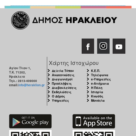
Χάρτης Ιστοχώρου
Αγίου Τίτου 1,
Δελτία Τύπου
Κ.Ε.Π.
Τ.Κ. 71202,
Ανακοινώσεις
Τηλέφωνα
Ηράκλειο
Διαγωνισμοί
e-Υπηρεσίες
Τηλ.: 2813-409000
Προσλήψεις
e-Αιτήματα
email:
info@heraklion.gr
Διαβουλεύσεις
Η Πόλη
Εκδηλώσεις
Ιστορία
Ο Δήμος
Κνωσός
Υπηρεσίες
Μουσεία