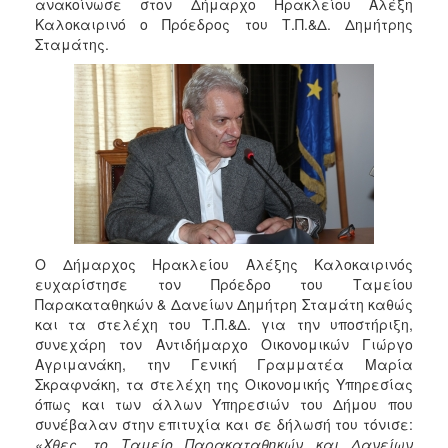
2018
ανακοίνωσε στον Δήμαρχο Ηρακλείου Αλέξη
Καλοκαιρινό ο Πρόεδρος του Τ.Π.&Δ. Δημήτρης
2017
Σταμάτης.
2016
2015
2013
2012
2011
2010
2006
Ο Δήμαρχος Ηρακλείου Αλέξης Καλοκαιρινός
ευχαρίστησε τον Πρόεδρο του Ταμείου
Παρακαταθηκών & Δανείων Δημήτρη Σταμάτη καθώς
και τα στελέχη του Τ.Π.&Δ. για την υποστήριξη,
Ο
συνεχάρη τον Αντιδήμαρχο Οικονομικών Γιώργο
ΤΟΠΟΣ
Αγριμανάκη, την Γενική Γραμματέα Μαρία
ΜΑΣ
Σκραφνάκη, τα στελέχη της Οικονομικής Υπηρεσίας
όπως και των άλλων Υπηρεσιών του Δήμου που
ΠΟΛΙΤΙΣΜΟΣ
συνέβαλαν στην επιτυχία και σε δήλωσή του τόνισε:
«Χθες, το Ταμείο Παρακαταθηκών και Δανείων