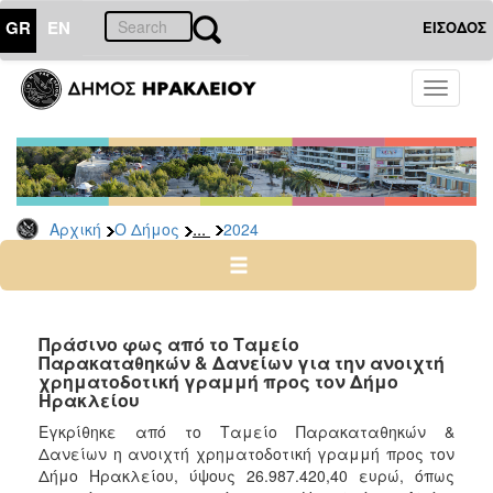
GR
EN
ΕΙΣΟΔΟΣ
Ο
Toggle
ΔΗΜΟΣ
navigati
Δελτία
Τύπου
Αρχείο
...
Αρχική
Ο Δήμος
2024
2026
2025
2024
2023
Πράσινο φως από το Ταμείο
Παρακαταθηκών & Δανείων για την ανοιχτή
2022
χρηματοδοτική γραμμή προς τον Δήμο
2021
Ηρακλείου
2020
Εγκρίθηκε από το Ταμείο Παρακαταθηκών &
Δανείων η ανοιχτή χρηματοδοτική γραμμή προς τον
2019
Δήμο Ηρακλείου, ύψους 26.987.420,40 ευρώ, όπως