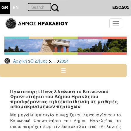
GR
EN
ΕΙΣΟΔΟΣ
Ο
Toggle
ΔΗΜΟΣ
navigati
Δελτία
Τύπου
Αρχείο
...
Αρχική
Ο Δήμος
2024
2026
2025
2024
2023
Πρωτοπορεί Πανελλαδικά το Κοινωνικό
Φροντιστήριο του Δήμου Ηρακλείου
2022
προσφέροντας τηλεεκπαίδευση σε μαθητές
2021
απομακρυσμένων περιοχών
2020
Με μεγάλη επιτυχία συνεχίζει τη λειτουργία του το
Κοινωνικό Φροντιστήριο του Δήμου Ηρακλείου, το
2019
οποίο παρέχει δωρεάν διδασκαλία από εθελοντές