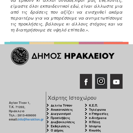
είμαστε όλοι εκπαιδευτικοί εδώ, είναι άλλωστε μια
από τις δράσεις που αξίζει να ενισχυθεί ακόμα
περαιτέρω για να μπορέσουμε να αντιμετωπίσουμε
τις προκλήσεις, βάλουμε κι άλλους στόχους και να
τη διατηρήσουμε σε υψηλό επίπεδο.».
Χάρτης Ιστοχώρου
Αγίου Τίτου 1,
Δελτία Τύπου
Κ.Ε.Π.
Τ.Κ. 71202,
Ανακοινώσεις
Τηλέφωνα
Ηράκλειο
Διαγωνισμοί
e-Υπηρεσίες
Τηλ.: 2813-409000
Προσλήψεις
e-Αιτήματα
email:
info@heraklion.gr
Διαβουλεύσεις
Η Πόλη
Εκδηλώσεις
Ιστορία
Ο Δήμος
Κνωσός