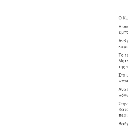
Ο Κω
Η οι
εμπο
Ανάμ
καρά
Το 1
Μετά
της 
Στο 
Φανή
Αναλ
λόγω
Στην
Κατά
περι
Βαθμ