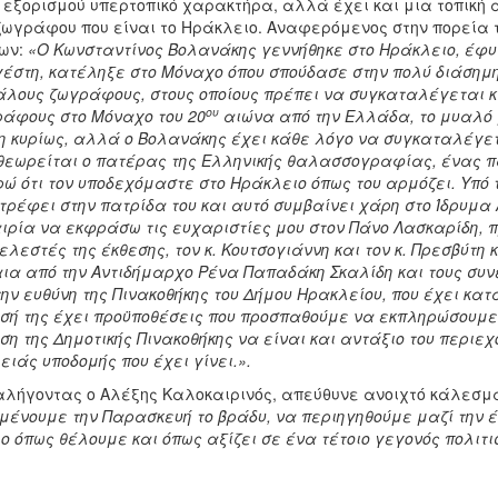
 εξορισμού υπερτοπικό χαρακτήρα, αλλά έχει και μια τοπική 
ζωγράφου που είναι το Ηράκλειο. Αναφερόμενος στην πορεία 
ων:
«Ο Κωνσταντίνος Βολανάκης γεννήθηκε στο Ηράκλειο, έφυγ
έστη, κατέληξε στο Μόναχο όπου σπούδασε στην πολύ διάσημη
λους ζωγράφους, στους οποίους πρέπει να συγκαταλέγεται 
ου
άφους στο Μόναχο του 20
αιώνα από την Ελλάδα, το μυαλό μ
η κυρίως, αλλά ο Βολανάκης έχει κάθε λόγο να συγκαταλέγετ
θεωρείται ο πατέρας της Ελληνικής θαλασσογραφίας, ένας π
ώ ότι τον υποδεχόμαστε στο Ηράκλειο όπως του αρμόζει. Υπό 
τρέφει στην πατρίδα του και αυτό συμβαίνει χάρη στο Ίδρυμα
ιρία να εκφράσω τις ευχαριστίες μου στον Πάνο Λασκαρίδη, π
ελεστές της έκθεσης, τον κ. Κουτσογιάννη και τον κ. Πρεσβύτη
ια από την Αντιδήμαρχο Ρένα Παπαδάκη Σκαλίδη και τους συν
την ευθύνη της Πινακοθήκης του Δήμου Ηρακλείου, που έχει κα
σή της έχει προϋποθέσεις που προσπαθούμε να εκπληρώσουμε 
ση της Δημοτικής Πινακοθήκης να είναι και αντάξιο του περιε
ειάς υποδομής που έχει γίνει.».
λήγοντας ο Αλέξης Καλοκαιρινός, απεύθυνε ανοιχτό κάλεσμα 
μένουμε την Παρασκευή το βράδυ, να περιηγηθούμε μαζί την έ
ο όπως θέλουμε και όπως αξίζει σε ένα τέτοιο γεγονός πολιτι