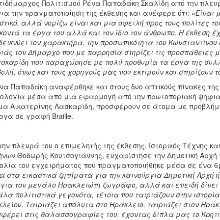
τιδήμαρχος Πολιτισμού Ρένα Παπαδάκη Σκαλίδη από την πλευρ
για την πραγματοποίηση της έκθεσης και ανέφερε ότι:
«Είναι 
στικό, αλλά νομίζω είναι και μια οφειλή προς τους πολίτες τ
κοντά τα έργα του αλλά και τον ίδιο τον άνθρωπο. Η έκθεση έχ
εικνύει τον χαρακτήρα, την προσωπικότητα του Κωνσταντίνο
ιάς τον Δήμαρχο που με παρρησία στηρίζει τις προσπάθειες 
ασκαρίδη που παραχώρησε με πολύ προθυμία τα έργα της συλλ
ολή, όπως και τους χορηγούς μας που εκτιμούν και στηρίζουν τ
να Παπαδάκη αναφέρθηκε και στους δυο απτικούς πίνακες της
ολογία μέσα από μια εφαρμογή από την πρωτοποριακή ψηφιακ
μα Αικατερίνης Λασκαρίδη, προσφέρουν σε άτομα με προβλή
ργα σε γραφή Braille.
την πλευρά του ο επιμελητής της έκθεσης, Ιστορικός Τέχνης κ
νων Θοδωρής Κουτσογιάννης, ευχαρίστησε την Δημοτική Αρχή
ολία του εγχειρήματος που πραγματοποιήθηκε μέσα σε ένα 6μ
ct
στα εικαστικά ζητήματα για την καινούργια Δημοτική Αρχή 
 για τον μεγάλο Ηρακλειώτη ζωγράφο, αλλά και επειδή δίνει 
λα πολιτιστικά γεγονότα, τέτοια που ταιριάζουν στην ιστορία,
λείου. Ταιριάζει απόλυτα στο Ηράκλειο, ταιριάζει στον Ηρα
φέρει στις θαλασσογραφίες του, έχοντας δίπλα μας το Κρητι