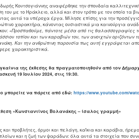
δωρής Κουτσογιάννης αναφέρθηκε την σπουδαία καλλιτεχνική 
η του με το Ηράκλειο, αλλά και στον τρόπο με τον οποίο τα 
ντας αυτά τα υπέροχα έργα. Μίλησε επίσης για την προσέγγισ
ώπινο χαρακτήρα, κάνοντας ουσιαστικά μια καινούργια ανάδει
κου:
«Προσπαθούμε, πάντοτε μέσα από τις θαλασσογραφίες το
σσιου τοπίου και των καραβιών του, των ανοιχτών οριζόντων 
νάκη. Και την ανθρώπινη παρουσία πως αυτή εγγράφεται απ
ερε χαρακτηριστικά.
γκαίνια της έκθεσης θα πραγματοποιηθούν από τον Δήμαρ
σκευή 19 Ιουλίου 2024, στις 19:30.
eo
μπορείτε να πάρετε από εδώ:
https://www.youtube.com/wat
κθεση «Κωνσταντίνος Βολανάκης – ίσαλος γραμμή»
ς και προβλήτες, όρμοι και πελάγη, καΐκια και καράβια, ήρε
πλοίων και η ζωή των ψαράδων: όλα αυτά τα στοιχεία που συν