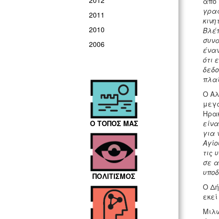
2012
από 
γραφ
2011
κινη
2010
Βλέπ
συνά
2006
έναν
ότι 
δεδο
πλαί
Ο Αλ
μεγά
Ηρακ
Ο ΤΟΠΟΣ ΜΑΣ
είνα
για 
Αγίο
τις 
σε α
υποδ
ΠΟΛΙΤΙΣΜΟΣ
Ο Δή
εκεί
Μιλώ