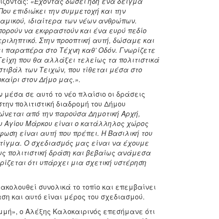
ίζοντας:
«Έχοντας δώσει ήδη ένα δείγμα
Που επιδιώκει την συμμετοχή και την
υναμικού, ιδιαίτερα των νέων ανθρώπων.
πορούν να εκφραστούν και ένα ευρύ πεδίο
ριληπτικό. Στην προοπτική αυτή, δώσαμε και
ι παραπέρα στο Τέχνη καθ’ Οδόν. Γνωρίζετε
Τείχη που θα αλλάξει τελείως τα πολιτιστικά
στιβάλ των Τειχών, που τίθεται μέσα στο
καίρι στον Δήμο μας.».
 μέσα σε αυτό το νέο πλαίσιο οι δράσεις
την πολιτιστική διαδρομή του Δήμου
ώνεται από την παρούσα Δημοτική Αρχή,
ου Αγίου Μάρκου είναι ο κατάλληλος χώρος
φωση είναι αυτή που πρέπει. Η Βασιλική του
στίγμα. Ο σχεδιασμός μας είναι να έχουμε
υς πολιτιστική δράση και βεβαίως ανάμεσα
ρίζεται ότι υπάρχει μια σχετική υστέρηση
ακολουθεί συνολικά το τοπίο και επεμβαίνει
ση και αυτό είναι μέρος του σχεδιασμού.
μμή», ο Αλέξης Καλοκαιρινός επεσήμανε ότι