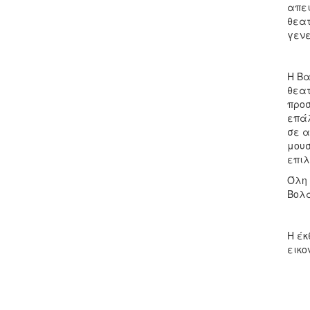
απει
θεατ
γενε
Η Βα
θεατ
προσ
επάλ
σε α
μουσ
επιλ
Όλη 
Βολα
Η έκ
εικο