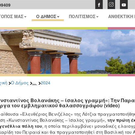
09409
ΤΟΠΟΣ ΜΑΣ
Ο ΔΗΜΟΣ
ΠΟΛΙΤΙΣΜΟΣ
ΑΝΘΕΚΤΙΚΗ
...
ική
Ο Δήμος
2024
νσταντίνος Βολανάκης – ίσαλος γραμμή»: Την Παρασκ
έργα του εμβληματικού θαλασσογράφου (video)
 αίθουσα «Ελευθέριος Βενιζέλος» της Λότζια πραγματοποιήθηκ
ση «Κωνσταντίνος Βολανάκης – ίσαλος γραμμή»,
την πρώτη έ
γενέθλια πόλη του
, η οποία περιλαμβάνει μοναδικές ελαιογ
αρίδη του Πειραιά και θα πραγματοποιηθεί στη Βασιλική του Αγ