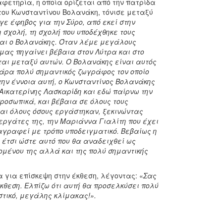
αφετηρία, η οποία ορίζεται από την πατρίδα
του Κωνσταντίνου Βολανάκη, τόνισε μεταξύ
ε έφηβος για την Σύρο, από εκεί στην
 σχολή, τη σχολή που υποδέχθηκε τους
και ο Βολανάκης. Όταν λέμε μεγάλους
ας πηγαίνει βέβαια στον Λύτρα και στο
αι μεταξύ αυτών. Ο Βολανάκης είναι αυτός
άρα πολύ σημαντικός ζωγράφος τον οποίο
την έννοια αυτή, ο Κωνσταντίνος Βολανάκης
 Αικατερίνης Λασκαρίδη και εδώ παίρνω την
ροσωπικά, και βέβαια σε όλους τους
 και όλους όσους εργάστηκαν, ξεκινώντας
εργάτες της, την Μαριάννα Γιαλίτη που έχει
ταγραφεί με τρόπο υποδειγματικό. Βεβαίως η
έτσι ώστε αυτό που θα αναδειχθεί ως
χομένου της αλλά και της πολύ σημαντικής
για επίσκεψη στην έκθεση, λέγοντας: «
Σας
κθεση. Ελπίζω ότι αυτή θα προσελκύσει πολύ
στικό, μεγάλης κλίμακας!».