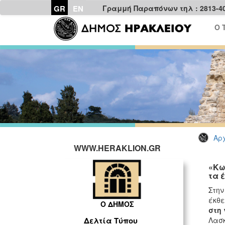
GR
EN
Γραμμή Παραπόνων τηλ : 2813-4
Ο 
Αρχ
WWW.HERAKLION.GR
«Κω
τα 
Στην
έκθε
Ο ΔΗΜΟΣ
στη 
Λασκ
Δελτία Τύπου