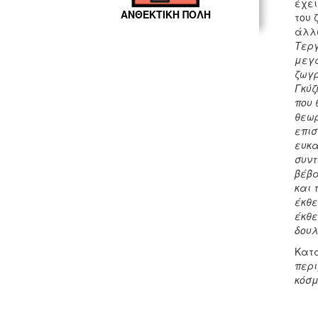
έχει
ΑΝΘΕΚΤΙΚΗ ΠΟΛΗ
του 
άλλ
Τεργ
μεγά
ζωγρ
Γκύζ
που 
θεωρ
επισ
ευκα
συντ
βέβα
και 
έκθε
έκθε
δουλ
Κατα
περι
κόσμ