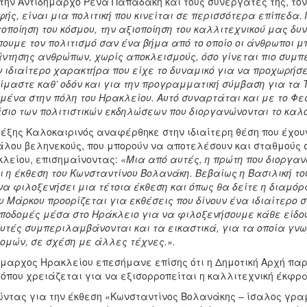
την Αντιδήμαρχο Ρένα Παπαδάκη και τους συνεργάτες της, τον
ής, είναι μια πολιτική που κινείται σε περισσότερα επίπεδα. 
τοποίηση του κόσμου, την αξιοποίηση του καλλιτεχνικού μας δ
ουμε τον πολιτισμό σαν ένα βήμα από το οποίο οι άνθρωποι μ
ντησης ανθρώπων, χωρίς αποκλεισμούς, όσο γίνεται πιο συμπε
 ιδιαίτερο χαρακτήρα που είχε το δυναμικό για να προχωρήσε
είμαστε καθ’ οδόν και για την προγραμματική σύμβαση για τα 
μένα στην πόλη του Ηρακλείου. Αυτό συναρτάται και με το Φε
σιο των πολιτιστικών εκδηλώσεων που διοργανώνονται το καλο
έξης Καλοκαιρινός αναφέρθηκε στην ιδιαίτερη θέση που έχουν
λου βεληνεκούς, που μπορούν να αποτελέσουν και σταθμούς σ
λείου, επισημαίνοντας:
«Μια από αυτές, η πρώτη που διοργαν
ι η έκθεση του Κωνσταντίνου Βολανάκη. Βεβαίως η Βασιλική τ
να φιλοξενήσει μια τέτοια έκθεση και όπως θα δείτε η διαμόρ
υ Μάρκου προορίζεται για εκθέσεις που δίνουν ένα ιδιαίτερο 
υποδομές μέσα στο Ηράκλειο για να φιλοξενήσουμε κάθε είδο
υτές συμπεριλαμβάνονται και τα εικαστικά, για τα οποία γνω
ομών, σε σχέση με άλλες τέχνες.».
μαρχος Ηρακλείου επεσήμανε επίσης ότι η Δημοτική Αρχή παρ
 όπου χρειάζεται για να εξισορροπείται η καλλιτεχνική έκφρα
ντας για την έκθεση «Κωνσταντίνος Βολανάκης – ίσαλος γρα