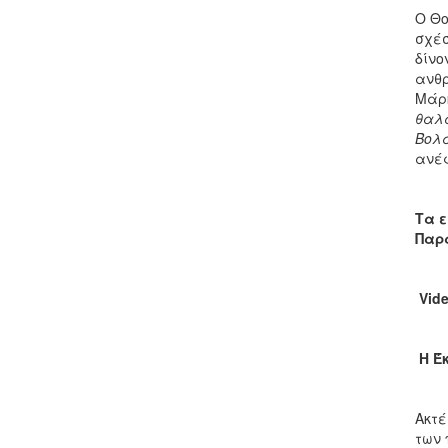
Ο Θο
σχέσ
δίνο
ανθρ
Μάρ
θαλά
Βολα
ανέφ
Τα ε
Παρα
Vid
Η Έ
Ακτέ
των 