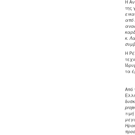
Η Αν
της 
εικα
από 
αναδ
καρδ
κ. Λ
συμβ
Η Ρέ
τεχν
Ίδρυ
τα έ
Από 
Ελλή
δυσκ
proje
τιμή
μεγά
Ηρακ
προσ