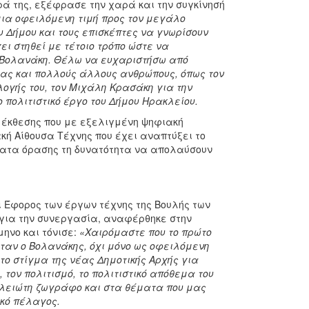
ά της, εξέφρασε την χαρά και την συγκίνησή
μια οφειλόμενη τιμή προς τον μεγάλο
ου Δήμου και τους επισκέπτες να γνωρίσουν
ει στηθεί με τέτοιο τρόπο ώστε να
υ Βολανάκη. Θέλω να ευχαριστήσω από
μας και πολλούς άλλους ανθρώπους, όπως τον
ογής του, τον Μιχάλη Κρασάκη για την
ο πολιτιστικό έργο του Δήμου Ηρακλείου.
 έκθεσης που με εξελιγμένη ψηφιακή
ή Αίθουσα Τέχνης που έχει αναπτύξει το
ματα όρασης τη δυνατότητα να απολαύσουν
αι Έφορος των έργων τέχνης της Βουλής των
 για την συνεργασία, αναφέρθηκε στην
ηνο και τόνισε:
«Χαιρόμαστε που το πρώτο
ήταν ο Βολανάκης, όχι μόνο ως οφειλόμενη
το στίγμα της νέας Δημοτικής Αρχής για
 τον πολιτισμό, το πολιτιστικό απόθεμα του
κλειώτη ζωγράφο και στα θέματα που μας
κό πέλαγος.