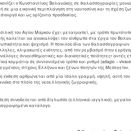
κονίζει ο Κωνσταντίνος Βολανάκης σε θαλασσογραφίες μοναδ
ή σε μια εικονική περιπλάνηση στη ναυτοσύνη και τη σχέση ζωή
σιουργό και ως ορίζοντα προσδοκίας.
σιλική του Αγίου Μάρκου έχει μετατραπεί, με τρόπο πρωτότυπο 
ής καλείται να ανακαλύψει τον άνθρωπο στα έργα του Βολανάκ
ωπικότητα και ψυχισμό. H ποικιλοειδία των θαλασσογραφιών 
ληλες, κλιμακωτές ενότητες, από τον ρεμβασμό στην εγρήγορ
νάλογες συναισθηματικές και διανοητικές ποιότητες• αυτές ε
ικά κομμάτια σε συντονισμένο τρόπο και ρυθμό (adagio – vivace
εγμένους στίχους Ελλήνων και ξένων ποιητών της Μεσογείου.
η έκθεση αρθρώνεται από μία ίσαλο γραμμή, υψηλή, αυτή του
νάκη στο πλοίο της νεοελληνικής ζωγραφικής.
θεση συνοδεύεται από δίγλωσσο (ελληνικά–αγγλικά), μεγάλο
νογραφημένο κατάλογο.