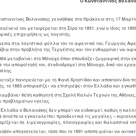
Ο Κωνσταντίνος Βολαν
νσταντίνος Βολανάκης γεννήθηκε στο Ηράκλειο στις 17 Μαρτίο
κογένειά του μεταφέρεται στη Σύρο το 1851, ενώ ο ίδιος το 18
ρικές επιχειρήσεις ως λογιστής.
εσα στα λογιστικά φύλλα του το αφεντικό του, Γεώργιος Αφε
βια στην προβλήτα της Τεργέστης και τον ενθαρρύνει να αφιε
864 μεταβαίνει στο Μόναχο όπου σπουδάζει ζωγραφική στην 
 την αποφοίτησή του, σταδιοδρομεί στο Μόναχο, δικό του εργ
πόλης.
μεταξύ παντρεύεται με τη Φανή Χρηστίδου και αποκτούν δύο π
ς, το 1883 αποφασίζει να επιστρέψει στην Ελλάδα και εγκαθί
αμβάνει θέση καθηγητή στη Σχολή Καλών Τεχνών της Αθήνας, 
 προβλημάτων υγείας.
 Ελλάδα ο Βολανάκης δεν μπορεί να ευδοκιμεί, καθώς η καλλιτ
 συνέπεια εγκαταλείπει προοδευτικά τις μεγάλες – κυριολεκ
ορίζεται σε λιμενογραφίες, πλοιογραφίες και θαλασσινά τοπ
ηδόν απογοητεύεται, τόσο που το 1891 αποπειράται να αυτοκτο