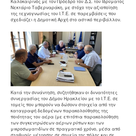
2018
Καλοκαιρινός με τον Πρόεδρο του Δ.Σ. του Ιδρύματος
Νεκτάριο Ταβερναράκη, με στόχο την αξιοποίηση
2017
της τεχνογνωσίας του Ι.Τ.Ε. σε παρεμβάσεις που
2016
σχεδιάζει η Δημοτική Αρχή στο αστικό περιβάλλον.
2015
2013
2012
2011
2010
2006
Κατά την συνάντηση, συζητήθηκαν οι δυνατότητες
συνεργασίας του Δήμου Ηρακλείου με το Ι.Τ.Ε. σε
Ο
τομείς που μπορούν να δώσουν στοιχεία από την
ΤΟΠΟΣ
καταγραφή δεδομένων παρακολούθησης της
ΜΑΣ
ποιότητας του αέρα (με επιτόπια παρακολούθηση
των συγκεντρώσεων αέριων ρύπων και των
ΠΟΛΙΤΙΣΜΟΣ
μικροσωματιδίων σε πραγματικό χρόνο, μέσα από
σταθμούς μέτρησης σε σημεία της πόλης και σε