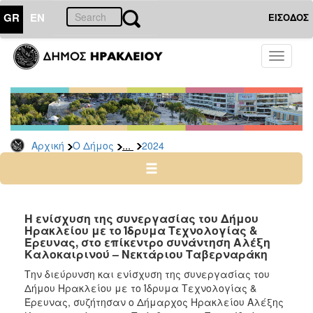
GR
EN
ΕΙΣΟΔΟΣ
Ο
Toggle
ΔΗΜΟΣ
navigati
Δελτία
Τύπου
Αρχείο
...
Αρχική
Ο Δήμος
2024
2026
2025
2024
2023
Η ενίσχυση της συνεργασίας του Δήμου
Ηρακλείου με το Ίδρυμα Τεχνολογίας &
2022
Έρευνας, στο επίκεντρο συνάντηση Αλέξη
2021
Καλοκαιρινού – Νεκτάριου Ταβερναράκη
2020
Την διεύρυνση και ενίσχυση της συνεργασίας του
Δήμου Ηρακλείου με το Ίδρυμα Τεχνολογίας &
2019
Έρευνας, συζήτησαν ο Δήμαρχος Ηρακλείου Αλέξης