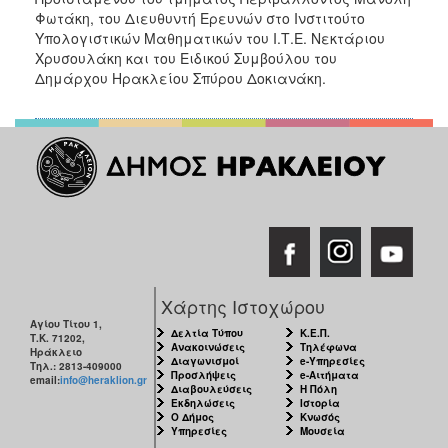
Φωτάκη, του Διευθυντή Ερευνών στο Ινστιτούτο
Υπολογιστικών Μαθηματικών του Ι.Τ.Ε. Νεκτάριου
Χρυσουλάκη και του Ειδικού Συμβούλου του
Δημάρχου Ηρακλείου Σπύρου Δοκιανάκη.
Χάρτης Ιστοχώρου
Αγίου Τίτου 1,
Δελτία Τύπου
Κ.Ε.Π.
Τ.Κ. 71202,
Ανακοινώσεις
Τηλέφωνα
Ηράκλειο
Διαγωνισμοί
e-Υπηρεσίες
Τηλ.: 2813-409000
Προσλήψεις
e-Αιτήματα
email:
info@heraklion.gr
Διαβουλεύσεις
Η Πόλη
Εκδηλώσεις
Ιστορία
Ο Δήμος
Κνωσός
Υπηρεσίες
Μουσεία