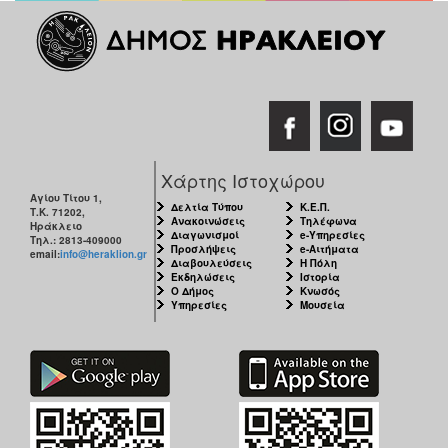
ΑΝΘΕΚΤΙΚΗ
ΠΟΛΗ
Χάρτης Ιστοχώρου
Αγίου Τίτου 1,
Δελτία Τύπου
Κ.Ε.Π.
Τ.Κ. 71202,
Ανακοινώσεις
Τηλέφωνα
Ηράκλειο
Διαγωνισμοί
e-Υπηρεσίες
Τηλ.: 2813-409000
Προσλήψεις
e-Αιτήματα
email:
info@heraklion.gr
Διαβουλεύσεις
Η Πόλη
Εκδηλώσεις
Ιστορία
Ο Δήμος
Κνωσός
Υπηρεσίες
Μουσεία