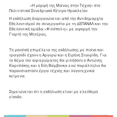
2018
«Η μορφή της Μάνας στην Τέχνη» στο
2017
Πολιτιστικό Συνεδριακό Κέντρο Ηρακλείου
2016
Η εκδήλωση διοργανώνεται από την Αντιδημαρχία
Εθελοντισμού σε συνεργασία με τη ΔΕΠΑΝΑΛ και την
2015
Εθελοντική ομάδα «Φιλόπολις» με αφορμή την
2013
Γιορτή της Μητέρας.
2012
2011
Τη μουσική επιμέλεια της εκδήλωσης με πιάνο και
τραγούδι έχουν η Αργυρώ και η Ειρήνη Σταυρίδη. Για
2010
το θέμα του αφιερώματος θα μιλήσουν ο Αντώνης
2006
Καρτσάκης και η Εύη Βάμβουκα ενώ παράλληλα θα
παρουσιαστούν έργα τέχνης και λογοτεχνικά
κείμενα.
Ο
Σημειώνεται ότι η εκδήλωση είναι με ελεύθερη
ΤΟΠΟΣ
είσοδο.
ΜΑΣ
ΠΟΛΙΤΙΣΜΟΣ