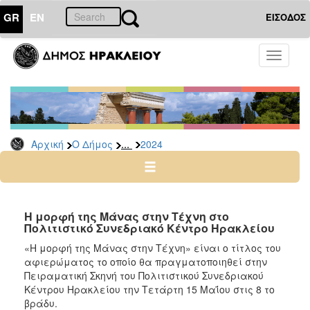
GR
EN
ΕΙΣΟΔΟΣ
Ο
Toggle
ΔΗΜΟΣ
navigati
Δελτία
Τύπου
Αρχείο
...
Αρχική
Ο Δήμος
2024
2026
2025
2024
2023
Η μορφή της Μάνας στην Τέχνη στο
Πολιτιστικό Συνεδριακό Κέντρο Ηρακλείου
2022
«Η μορφή της Μάνας στην Τέχνη» είναι ο τίτλος του
2021
αφιερώματος το οποίο θα πραγματοποιηθεί στην
2020
Πειραματική Σκηνή του Πολιτιστικού Συνεδριακού
Κέντρου Ηρακλείου την Τετάρτη 15 Μαΐου στις 8 το
2019
βράδυ.