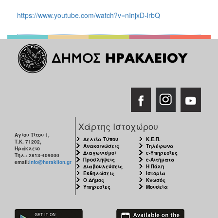
https://www.youtube.com/watch?v=nInjxD-lrbQ
Χάρτης Ιστοχώρου
Αγίου Τίτου 1,
Δελτία Τύπου
Κ.Ε.Π.
Τ.Κ. 71202,
Ανακοινώσεις
Τηλέφωνα
Ηράκλειο
Διαγωνισμοί
e-Υπηρεσίες
Τηλ.: 2813-409000
Προσλήψεις
e-Αιτήματα
email:
info@heraklion.gr
Διαβουλεύσεις
Η Πόλη
Εκδηλώσεις
Ιστορία
Ο Δήμος
Κνωσός
Υπηρεσίες
Μουσεία