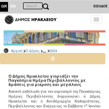
GR
EN
ΕΙΣΟΔΟΣ
Ο
Toggle
ΔΗΜΟΣ
navigati
Δελτία
Τύπου
Αρχείο
...
Αρχική
Ο Δήμος
2024
2026
2025
2024
2023
Ο Δήμος Ηρακλείου γιορτάζει την
Παγκόσμια Ημέρα Περιβάλλοντος με
2022
δράσεις για μικρούς και μεγάλους
2021
Ανοικτή εκδήλωση για τον εορτασμό της Παγκόσμιας
2020
Ημέρας Περιβάλλοντος διοργανώνει ο Δήμος
Ηρακλείου και η Αντιδημαρχία Καθαριότητας,
2019
η
Περιβάλλοντος και Ενέργειας το Σάββατο 1
Ιουνίου