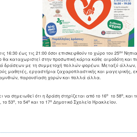
ου
τις 16:30 έως τις 21:00 όσοι επισκεφθούν το χώρο του 25
Νηπια
ο θα καταχωριστεί στην προσωπική κάρτα κάθε αιμοδότη και
ά δράσεων με τη συμμετοχή πολλών φορέων. Μεταξύ άλλων,
ούς μαθητές, εργαστήρια ζαχαροπλαστικής και μαγειρικής, 
μυθιών, παρουσίαση χορών και πολλά άλλα.
ο
ο
ει να σημειωθεί ότι η δράση στηρίζεται από το 16
το 58
, και τ
ο
ο
ο
, το 53
, το 54
και το 17
Δημοτικό Σχολείο Ηρακλείου.