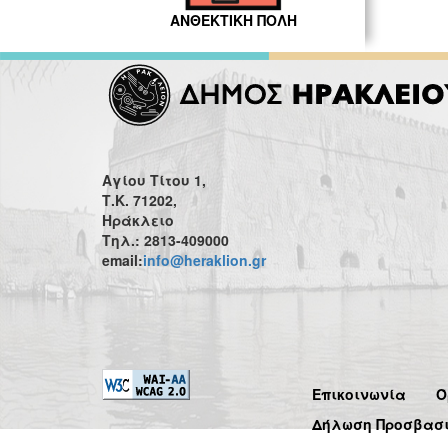
ΑΝΘΕΚΤΙΚΗ ΠΟΛΗ
Αγίου Τίτου 1,
Τ.Κ. 71202,
Ηράκλειο
Τηλ.: 2813-409000
email:
info@heraklion.gr
Επικοινωνία
Ό
Δήλωση Προσβασ