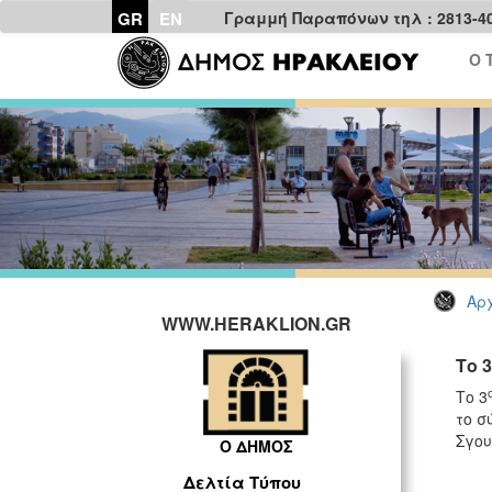
GR
EN
Γραμμή Παραπόνων τηλ : 2813-4
Ο 
Αρχ
WWW.HERAKLION.GR
Το 
Το 3
το σ
Σγου
Ο ΔΗΜΟΣ
Δελτία Τύπου