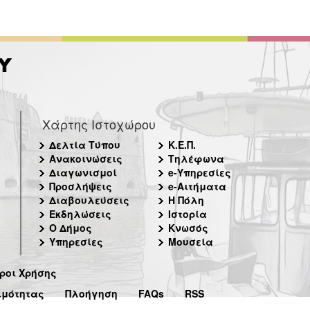
Χάρτης Ιστοχώρου
Δελτία Τύπου
Κ.Ε.Π.
Ανακοινώσεις
Τηλέφωνα
Διαγωνισμοί
e-Υπηρεσίες
Προσλήψεις
e-Αιτήματα
Διαβουλεύσεις
Η Πόλη
Εκδηλώσεις
Ιστορία
Ο Δήμος
Κνωσός
Υπηρεσίες
Μουσεία
ροι Χρήσης
ιμότητας
Πλοήγηση
FAQs
RSS