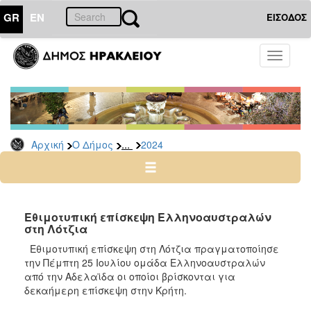
GR
EN
ΕΙΣΟΔΟΣ
Ο
Toggle
ΔΗΜΟΣ
navigati
Δελτία
Τύπου
Αρχείο
...
Αρχική
Ο Δήμος
2024
2026
2025
2024
2023
Εθιμοτυπική επίσκεψη Ελληνοαυστραλών
στη Λότζια
2022
Εθιμοτυπική επίσκεψη στη Λότζια πραγματοποίησε
2021
την Πέμπτη 25 Ιουλίου ομάδα Ελληνοαυστραλών
2020
από την Αδελαϊδα οι οποίοι βρίσκονται για
δεκαήμερη επίσκεψη στην Κρήτη.
2019