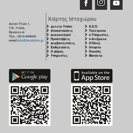
Χάρτης Ιστοχώρου
Αγίου Τίτου 1,
Δελτία Τύπου
Κ.Ε.Π.
Τ.Κ. 71202,
Ανακοινώσεις
Τηλέφωνα
Ηράκλειο
Διαγωνισμοί
e-Υπηρεσίες
Τηλ.: 2813-409000
Προσλήψεις
e-Αιτήματα
email:
info@heraklion.gr
Διαβουλεύσεις
Η Πόλη
Εκδηλώσεις
Ιστορία
Ο Δήμος
Κνωσός
Υπηρεσίες
Μουσεία