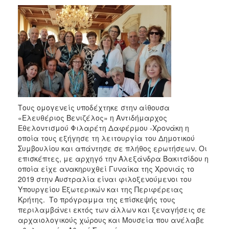
2018
2017
2016
2015
2013
2012
2011
Τους ομογενείς υποδέχτηκε στην αίθουσα
2010
«Ελευθέριος Βενιζέλος» η Αντιδήμαρχος
2006
Εθελοντισμού Φιλαρέτη Δαφέρμου -Χρονάκη η
οποία τους εξήγησε τη λειτουργία του Δημοτικού
Συμβουλίου και απάντησε σε πλήθος ερωτήσεων. Οι
επισκέπτες, με αρχηγό την Αλεξάνδρα Βακιτσίδου η
οποία είχε ανακηρυχθεί Γυναίκα της Χρονιάς το
Ο
2019 στην Αυστραλία είναι φιλοξενούμενοι του
ΤΟΠΟΣ
Υπουργείου Εξωτερικών και της Περιφέρειας
ΜΑΣ
Κρήτης. Το πρόγραμμα της επίσκεψής τους
περιλαμβάνει εκτός των άλλων και ξεναγήσεις σε
ΠΟΛΙΤΙΣΜΟΣ
αρχαιολογικούς χώρους και Μουσεία που ανέλαβε