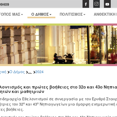
09409
ΤΟΠΟΣ ΜΑΣ
Ο ΔΗΜΟΣ
ΠΟΛΙΤΙΣΜΟΣ
ΑΝΘΕΚΤΙΚΗ
...
ική
Ο Δήμος
2024
λοντισμός και πρώτες βοήθειες στο 32ο και 43ο Νηπι
ητών και μαθητριών
τιδημαρχία Εθελοντισμού σε συνεργασία με τον Ερυθρό Σταυρ
ο
ο
τριες του 32
και 43
Νηπιαγωγείων μια όμορφη ενημερωτική ε
ες βοήθειες.