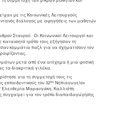
ε τη συμμετοχή των μικρών μαθητών και
είχαν με τις Κοινωνικές Λειτουργούς
τανός διάλογος με αφηγήσεις των μαθητών
θρού Σταυρού. Οι Κοινωνικοί Λειτουργοί και
ε κατανοητό τρόπο τους εξήγησαν τη
ωσαν κομμάτια παζλ για να σχηματίσουν τον
γραφίζοντας.
θυμάτων μετά από ένα ατύχημα ή μια φυσική
 τα διακριτικά γιλέκα.
στησε για τη συμμετοχή τους τις
ου
ις εκπαιδευτικούς του 32
Νηπιαγωγείου
υ
Ελευθερία Μαραυγάκη, Καλλιόπη
ς συγχαίρει για τον τρόπο διαπαιδαγώγησης