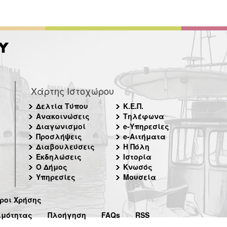
Χάρτης Ιστοχώρου
Δελτία Τύπου
Κ.Ε.Π.
Ανακοινώσεις
Τηλέφωνα
Διαγωνισμοί
e-Υπηρεσίες
Προσλήψεις
e-Αιτήματα
Διαβουλεύσεις
Η Πόλη
Εκδηλώσεις
Ιστορία
Ο Δήμος
Κνωσός
Υπηρεσίες
Μουσεία
ροι Χρήσης
ιμότητας
Πλοήγηση
FAQs
RSS