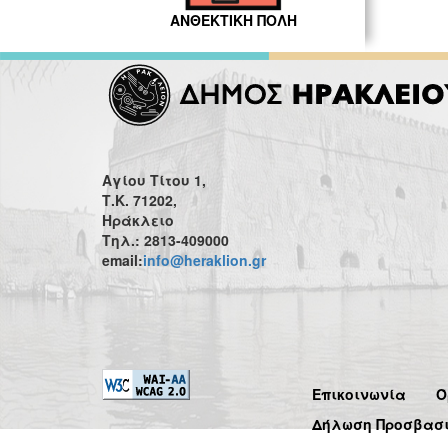
ΑΝΘΕΚΤΙΚΗ ΠΟΛΗ
Αγίου Τίτου 1,
Τ.Κ. 71202,
Ηράκλειο
Τηλ.: 2813-409000
email:
info@heraklion.gr
Επικοινωνία
Ό
Δήλωση Προσβασ