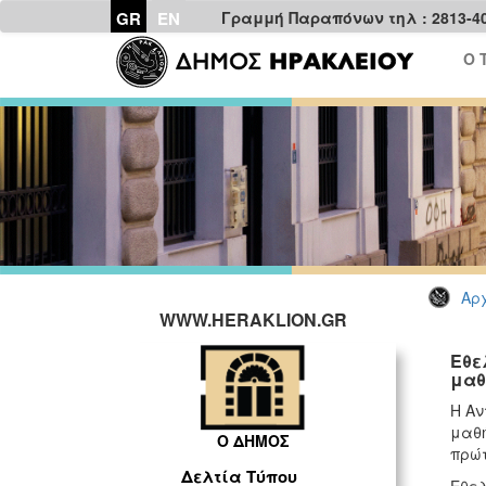
GR
EN
Γραμμή Παραπόνων τηλ : 2813-4
Ο 
Αρχ
WWW.HERAKLION.GR
Εθε
μαθ
Η Αν
μαθή
Ο ΔΗΜΟΣ
πρώτ
Δελτία Τύπου