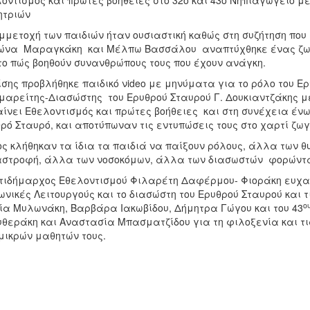
οντισμός και πρώτες βοήθειες στο 32ο και 43ο Νηπιαγωγείο μ
ητριών
μμετοχή των παιδιών ήταν ουσιαστική καθώς στη συζήτηση που 
ώνα Μαραγκάκη και Μέλπω Βασσάλου αναπτύχθηκε ένας ζων
το πώς βοηθούν συνανθρώπους τους που έχουν ανάγκη.
ης προβλήθηκε παιδικό νideo με μηνύματα για το ρόλο του Ερυ
μαρείτης-Διασώστης του Ερυθρού Σταυρού Γ. Δουκιαντζάκης μ
ίνει Εθελοντισμός και πρώτες βοήθειες και στη συνέχεια έν
ρό Σταυρό, και αποτύπωναν τις εντυπώσεις τους στο χαρτί ζω
ς κλήθηκαν τα ίδια τα παιδιά να παίξουν ρόλους, άλλα των 
στροφή, άλλα των νοσοκόμων, άλλα των διασωστών φορώντας
τιδήμαρχος Εθελοντισμού Φιλαρέτη Δαφέρμου- Φιοράκη ευχαρί
ωνικές Λειτουργούς και το διασώστη του Ερυθρού Σταυρού και τ
ο
α Μυλωνάκη, Βαρβάρα Ιακωβίδου, Δήμητρα Γώγου και του 43
θεράκη και Αναστασία Μπασματζίδου για τη φιλοξενία και τι
μικρών μαθητών τους.