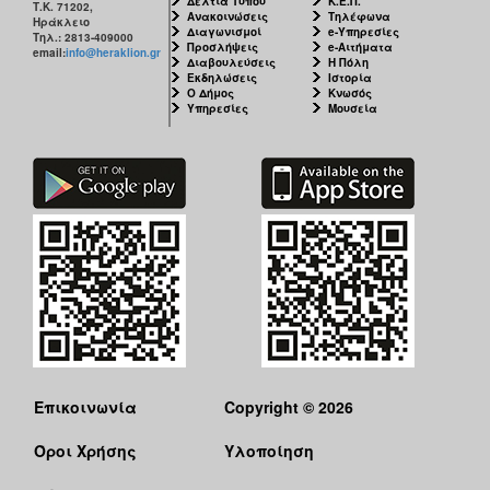
Δελτία Τύπου
Κ.Ε.Π.
Τ.Κ. 71202,
Ανακοινώσεις
Τηλέφωνα
Ηράκλειο
Διαγωνισμοί
e-Υπηρεσίες
Τηλ.: 2813-409000
Προσλήψεις
e-Αιτήματα
email:
info@heraklion.gr
Διαβουλεύσεις
Η Πόλη
Εκδηλώσεις
Ιστορία
Ο Δήμος
Κνωσός
Υπηρεσίες
Μουσεία
Επικοινωνία
Copyright © 2026
Όροι Χρήσης
Υλοποίηση