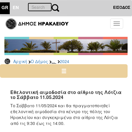
GR
EN
ΕΙΣΟΔΟΣ
Ο
Toggle
ΔΗΜΟΣ
navigati
Δελτία
Τύπου
Αρχείο
...
Αρχική
Ο Δήμος
2024
2026
2025
2024
2023
Εθελοντική αιμοδοσία στο αίθριο της Λότζια
το Σάββατο 11.05.2024
2022
Το Σάββατο 11/05/2024 και θα πραγματοποιηθεί
2021
εθελοντική αιμοδοσία στο κέντρο της πόλης του
2020
Ηρακλείου και συγκεκριμένα στο αίθριο της Λότζια
από τις 9:30 έως τις 14:00.
2019