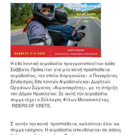
2018
2017
2016
2015
2013
2012
2011
Η εθελοντική αιμοδοσία πραγματοποιείται κάθε
2010
Σάββατο. Πρόκειται για μια κοινή προσπάθεια
2006
αιμοδοσίας, την οποία διοργανώνει ο Παγκρήτιος
Σύνδεσμος Εθελοντών Αιμοδοτών και Δωρητών
Οργάνων Σώματος «Αιματοκρήτης», με τη στήριξη
του Δήμου Ηρακλείου. Σε αυτή την αιμοδοσία
συμμετέχει ο Σύλλογος Φίλων Μοτοσυκλέτας
Ο
RIDERS OF CRETE.
ΤΟΠΟΣ
ΜΑΣ
Σ’ αυτήν την κοινή προσπάθεια, καλούνται όλοι να
ΠΟΛΙΤΙΣΜΟΣ
συμμετάσχουν. Η αιμοδοσία απευθύνεται σε όσους