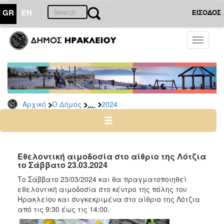
GR
EN
ΕΙΣΟΔΟΣ
Ο
Toggle
ΔΗΜΟΣ
navigati
Δελτία
Τύπου
Αρχείο
...
Αρχική
Ο Δήμος
2024
2026
2025
2024
2023
Εθελοντική αιμοδοσία στο αίθριο της Λότζια
το Σάββατο 23.03.2024
2022
Το Σάββατο 23/03/2024 και θα πραγματοποιηθεί
2021
εθελοντική αιμοδοσία στο κέντρο της πόλης του
2020
Ηρακλείου και συγκεκριμένα στο αίθριο της Λότζια
από τις 9:30 έως τις 14:00.
2019