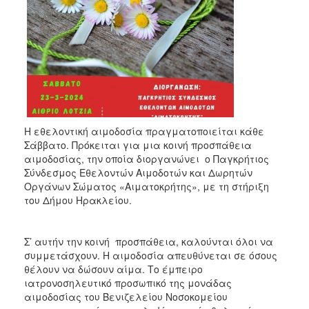
2018
2017
2016
2015
2013
2012
2011
Η εθελοντική αιμοδοσία πραγματοποιείται κάθε
Σάββατο. Πρόκειται για μια κοινή προσπάθεια
2010
αιμοδοσίας, την οποία διοργανώνει ο Παγκρήτιος
2006
Σύνδεσμος Εθελοντών Αιμοδοτών και Δωρητών
Οργάνων Σώματος «Αιματοκρήτης», με τη στήριξη
του Δήμου Ηρακλείου.
Ο
Σ’ αυτήν την κοινή προσπάθεια, καλούνται όλοι να
ΤΟΠΟΣ
συμμετάσχουν. Η αιμοδοσία απευθύνεται σε όσους
ΜΑΣ
θέλουν να δώσουν αίμα. Το έμπειρο
ιατρονοσηλευτικό προσωπικό της μονάδας
ΠΟΛΙΤΙΣΜΟΣ
αιμοδοσίας του Βενιζελείου Νοσοκομείου