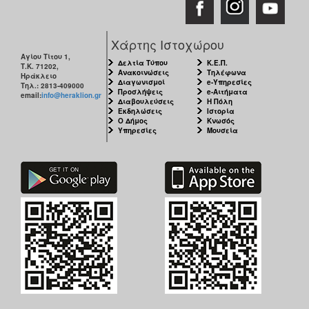
Χάρτης Ιστοχώρου
Αγίου Τίτου 1,
Δελτία Τύπου
Κ.Ε.Π.
Τ.Κ. 71202,
Ανακοινώσεις
Τηλέφωνα
Ηράκλειο
Διαγωνισμοί
e-Υπηρεσίες
Τηλ.: 2813-409000
Προσλήψεις
e-Αιτήματα
email:
info@heraklion.gr
Διαβουλεύσεις
Η Πόλη
Εκδηλώσεις
Ιστορία
Ο Δήμος
Κνωσός
Υπηρεσίες
Μουσεία