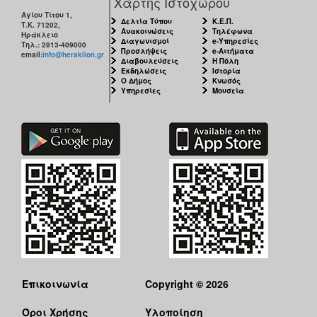
Χάρτης Ιστοχώρου
Αγίου Τίτου 1,
Δελτία Τύπου
Κ.Ε.Π.
Τ.Κ. 71202,
Ανακοινώσεις
Τηλέφωνα
Ηράκλειο
Διαγωνισμοί
e-Υπηρεσίες
Τηλ.: 2813-409000
Προσλήψεις
e-Αιτήματα
email:
info@heraklion.gr
Διαβουλεύσεις
Η Πόλη
Εκδηλώσεις
Ιστορία
Ο Δήμος
Κνωσός
Υπηρεσίες
Μουσεία
Επικοινωνία
Copyright © 2026
Όροι Χρήσης
Υλοποίηση