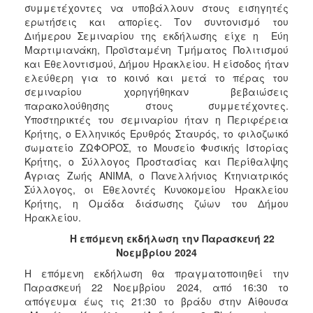
συμμετέχοντες να υποβάλλουν στους εισηγητές
ερωτήσεις και απορίες. Τον συντονισμό του
Διήμερου Σεμιναρίου της εκδήλωσης είχε η Εύη
Μαρτιμιανάκη, Προϊσταμένη Τμήματος Πολιτισμού
και Εθελοντισμού, Δήμου Ηρακλείου. Η είσοδος ήταν
ελεύθερη για το κοινό και μετά το πέρας του
σεμιναρίου χορηγήθηκαν βεβαιώσεις
παρακολούθησης στους συμμετέχοντες.
Υποστηρικτές του σεμιναρίου ήταν η Περιφέρεια
Κρήτης, ο Ελληνικός Ερυθρός Σταυρός, το φιλοζωικό
σωματείο ΖΩΦΟΡΟΣ, το Μουσείο Φυσικής Ιστορίας
Κρήτης, ο Σύλλογος Προστασίας και Περίθαλψης
Άγριας Ζωής ΑΝΙΜΑ, ο Πανελλήνιος Κτηνιατρικός
Σύλλογος, οι Εθελοντές Κυνοκομείου Ηρακλείου
Κρήτης, η Ομάδα διάσωσης ζώων του Δήμου
Ηρακλείου.
Η επόμενη εκδήλωση την Παρασκευή 22
Νοεμβρίου 2024
Η επόμενη εκδήλωση θα πραγματοποιηθεί την
Παρασκευή 22 Νοεμβρίου 2024, από 16:30 το
απόγευμα έως τις 21:30 το βράδυ στην Αίθουσα