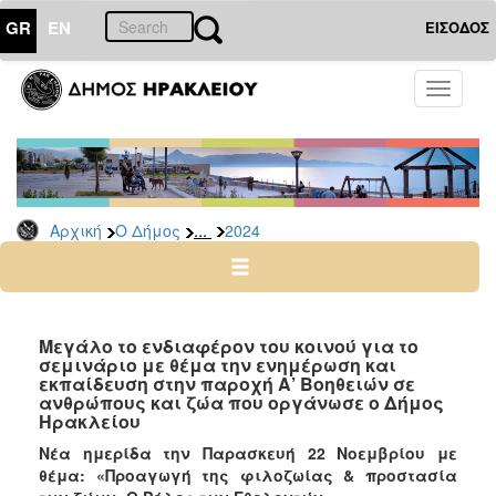
GR
EN
ΕΙΣΟΔΟΣ
Ο
Toggle
ΔΗΜΟΣ
navigati
Δελτία
Τύπου
Αρχείο
...
Αρχική
Ο Δήμος
2024
2026
2025
2024
2023
Μεγάλο το ενδιαφέρον του κοινού για το
σεμινάριο με θέμα την ενημέρωση και
2022
εκπαίδευση στην παροχή Α’ Βοηθειών σε
2021
ανθρώπους και ζώα που οργάνωσε ο Δήμος
Ηρακλείου
2020
Νέα ημερίδα την Παρασκευή 22 Νοεμβρίου με
2019
θέμα: «Προαγωγή της φιλοζωίας & προστασία