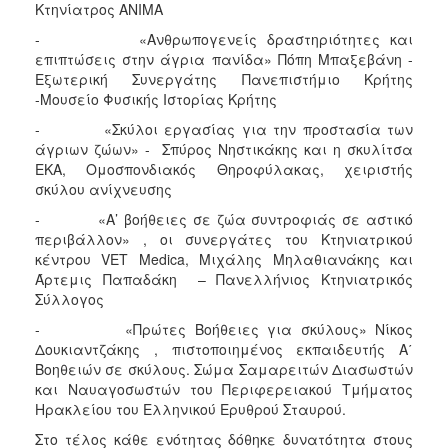
Κτηνίατρος ΑΝΙΜΑ
- «Ανθρωπογενείς δραστηριότητες και
επιπτώσεις στην άγρια πανίδα» Πόπη Μπαξεβάνη -
Εξωτερική Συνεργάτης Πανεπιστήμιο Κρήτης
-Μουσείο Φυσικής Ιστορίας Κρήτης
- «Σκύλοι εργασίας για την προστασία των
άγριων ζώων» - Σπύρος Νηστικάκης και η σκυλίτσα
ΕΚΑ, Ομοσπονδιακός Θηροφύλακας, χειριστής
σκύλου ανίχνευσης
- «Α’ βοήθειες σε ζώα συντροφιάς σε αστικό
περιβάλλον» , οι συνεργάτες του Κτηνιατρικού
κέντρου VET Medica, Μιχάλης Μηλαθιανάκης και
Άρτεμις Παπαδάκη – Πανελλήνιος Κτηνιατρικός
Σύλλογος
- «Πρώτες Βοήθειες για σκύλους» Νίκος
Δουκιαντζάκης , πιστοποιημένος εκπαιδευτής Α΄
Βοηθειών σε σκύλους. Σώμα Σαμαρειτών Διασωστών
και Ναυαγοσωστών του Περιφερειακού Τμήματος
Ηρακλείου του Ελληνικού Ερυθρού Σταυρού.
Στο τέλος κάθε ενότητας δόθηκε δυνατότητα στους