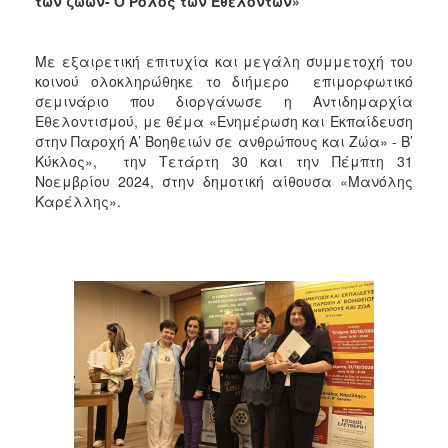
των ζώων- Ο Ρόλος των Εθελοντών»
2018
2017
Με εξαιρετική επιτυχία και μεγάλη συμμετοχή του
2016
κοινού ολοκληρώθηκε το διήμερο επιμορφωτικό
2015
σεμινάριο που διοργάνωσε η Αντιδημαρχία
Εθελοντισμού, με θέμα «Ενημέρωση και Εκπαίδευση
2013
στην Παροχή Α’ Βοηθειών σε ανθρώπους και Ζώα» - Β’
2012
Κύκλος», την Τετάρτη 30 και την Πέμπτη 31
Νοεμβρίου 2024, στην δημοτική αίθουσα «Μανόλης
2011
Καρέλλης».
2010
2006
Ο
ΤΟΠΟΣ
ΜΑΣ
ΠΟΛΙΤΙΣΜΟΣ