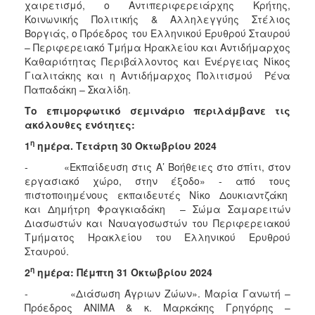
χαιρετισμό, ο Αντιπεριφερειάρχης Κρήτης,
Κοινωνικής Πολιτικής & Αλληλεγγύης Στέλιος
Βοργιάς, ο Πρόεδρος του Ελληνικού Ερυθρού Σταυρού
– Περιφερειακό Τμήμα Ηρακλείου και Αντιδήμαρχος
Καθαριότητας Περιβάλλοντος και Ενέργειας Νίκος
Γιαλιτάκης και η Αντιδήμαρχος Πολιτισμού Ρένα
Παπαδάκη – Σκαλίδη.
Το επιμορφωτικό σεμινάριο περιλάμβανε τις
ακόλουθες ενότητες:
η
1
ημέρα. Τετάρτη 30 Οκτωβρίου 2024
- «Εκπαίδευση στις Α’ Βοήθειες στο σπίτι, στον
εργασιακό χώρο, στην έξοδο» - από τους
πιστοποιημένους εκπαιδευτές Νίκο Δουκιαντζάκη
και Δημήτρη Φραγκιαδάκη – Σώμα Σαμαρειτών
Διασωστών και Ναυαγοσωστών του Περιφερειακού
Τμήματος Ηρακλείου του Ελληνικού Ερυθρού
Σταυρού.
η
2
ημέρα: Πέμπτη 31 Οκτωβρίου 2024
- «Διάσωση Άγριων Ζώων». Μαρία Γανωτή –
Πρόεδρος ΑΝΙΜΑ & κ. Μαρκάκης Γρηγόρης –