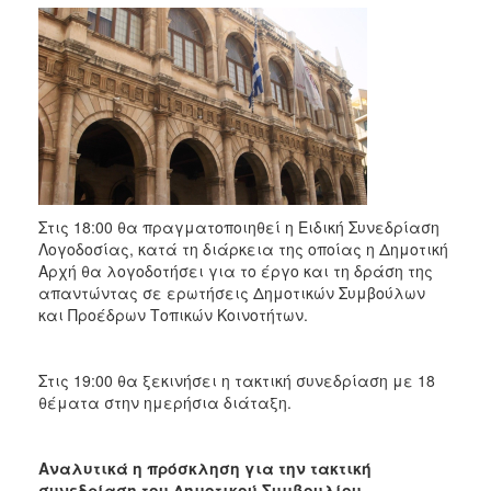
2018
2017
2016
2015
2013
2012
2011
Στις 18:00 θα πραγματοποιηθεί η Ειδική Συνεδρίαση
2010
Λογοδοσίας, κατά τη διάρκεια της οποίας η Δημοτική
2006
Αρχή θα λογοδοτήσει για το έργο και τη δράση της
απαντώντας σε ερωτήσεις Δημοτικών Συμβούλων
και Προέδρων Τοπικών Κοινοτήτων.
Ο
Στις 19:00 θα ξεκινήσει η τακτική συνεδρίαση με 18
ΤΟΠΟΣ
θέματα στην ημερήσια διάταξη.
ΜΑΣ
ΠΟΛΙΤΙΣΜΟΣ
Αναλυτικά η πρόσκληση για την τακτική
συνεδρίαση του Δημοτικού Συμβουλίου