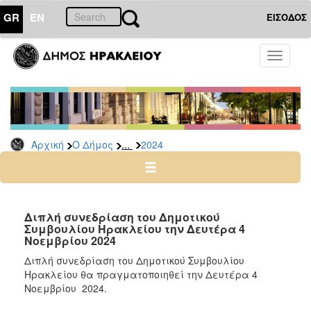
GR
EN
ΕΙΣΟΔΟΣ
Ο
Toggle
ΔΗΜΟΣ
navigati
Δελτία
Τύπου
Αρχείο
...
Αρχική
Ο Δήμος
2024
2026
2025
2024
2023
Διπλή συνεδρίαση του Δημοτικού
Συμβουλίου Ηρακλείου την Δευτέρα 4
2022
Νοεμβρίου 2024
2021
Διπλή συνεδρίαση του Δημοτικού Συμβουλίου
2020
Ηρακλείου θα πραγματοποιηθεί την Δευτέρα 4
Νοεμβρίου 2024.
2019