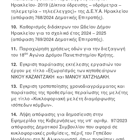
Ηρακλείου- 2019 (Δίκτυα ύδρευσης – υδρόμετρα –
τηλεμετρία – τηλεέλεγχος)» της Δ.Ε.Υ.Α. Ηρακλείου
(απόφαση 768/2024 Δημοτικής Επιτροπής).
10.
Καθορισμός διδάκτρων του Ωδείου Δήμου
Ηρακλείου για το σχολικό έτος 2024 – 2025
(απόφαση 769/2024 Δημοτικής Επιτροπής).
11.
Παραχώρηση χρήσεως οδών για την διεξαγωγή
ου
του 18
Αγώνα Δρόμου Πανεπιστημίου Κρήτης.
12.
Έγκριση παράτασης εκτέλεσης εργασιών του
έργου με τίτλο «Εξωραϊσμός των κηποθεάτρων
ΝΙΚΟΥ ΚΑΖΑΝΤΖΑΚΗ και ΜΑΝΟΥ ΧΑΤΖΗΔΑΚΗ.
13.
Έγκριση τροποποίησης χρονοδιαγράμματος και
παράτασης της προθεσμίας περαίωσης της μελέτης
με τίτλο «Κυκλοφοριακή μελέτη διαμόρφωσης
ισόπεδων κόμβων».
14.
Λήψη απόφασης για δημοσίευση στην
Εφημερίδα της Κυβερνήσεως της υπ΄ αριθμ. 97/2023
απόφασης Δημοτικού Συμβουλίου που αφορά σε
κυκλοφοριακές ρυθμίσεις, πέριξ του Γηπέδου
Ηροδότου στη Ν. Αλικαρνασσό, όπως προκύπτει από