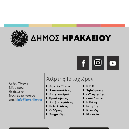
Χάρτης Ιστοχώρου
Αγίου Τίτου 1,
Δελτία Τύπου
Κ.Ε.Π.
Τ.Κ. 71202,
Ανακοινώσεις
Τηλέφωνα
Ηράκλειο
Διαγωνισμοί
e-Υπηρεσίες
Τηλ.: 2813-409000
Προσλήψεις
e-Αιτήματα
email:
info@heraklion.gr
Διαβουλεύσεις
Η Πόλη
Εκδηλώσεις
Ιστορία
Ο Δήμος
Κνωσός
Υπηρεσίες
Μουσεία