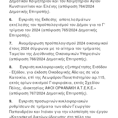
Δημοτικού Κοιμητηρίου και του Κοιμητηρίου Αγίου
Κωνσταντίνου και Ελένης (απόφαση 764/2024
Δημοτικής Επιτροπής).
6.
Έγκριση της Έκθεσης αποτελεσμάτων
εκτέλεσης του προϋπολογισμού του Δήμου για το Γ'
τρίμηνο του 2024 (απόφαση 765/2024 Δημοτικής
Επιτροπής).
7.
Αναμόρφωση προϋπολογισμού 2024 οικονομικού
έτους 2024 σύμφωνα με το αίτημα του τμήματος
Ταμείου της Διεύθυνσης Οικονομικών Υπηρεσιών
(απόφαση 766/2024 Δημοτικής Επιτροπής).
8.
Έγκριση κυκλοφοριακής εξυπηρέτησης Εισόδου
- Εξόδου, για έκδοση Οικοδομικής Άδειας σε νέα
Κατοικία, επί της Λεωφόρου Πανεπιστημίου αρ.115,
εκτός ορίων οικισμού Γιοφυράκια, εκτός Σχεδίου
Πόλης, ιδιοκτησίας ΑΦΟΙ ΟΡΦΑΝΑΚΗ Α.Τ.Ε.Κ.Ε.»
(απόφαση 767/2024 Δημοτικής Επιτροπής).
9.
Έγκριση προσωρινών κυκλοφοριακών
ρυθμίσεων σε τμήματα των οδών Γεωργίου
Παπανδρέου και Ιτάνου για την υλοποίηση του έργου
«Κατασκευή δικτύων ύδρευσης στη πόλη του