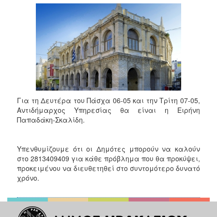
2018
2017
2016
2015
2013
2012
2011
Για τη Δευτέρα του Πάσχα 06-05 και την Τρίτη 07-05,
2010
Αντιδήμαρχος Υπηρεσίας θα είναι η Ειρήνη
2006
Παπαδάκη-Σκαλίδη.
Υπενθυμίζουμε ότι οι Δημότες μπορούν να καλούν
στο 2813409409 για κάθε πρόβλημα που θα προκύψει,
Ο
προκειμένου να διευθετηθεί στο συντομότερο δυνατό
ΤΟΠΟΣ
χρόνο.
ΜΑΣ
ΠΟΛΙΤΙΣΜΟΣ