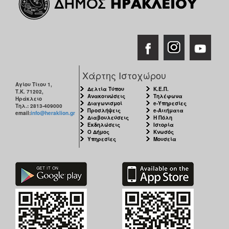
ΑΝΘΕΚΤΙΚΗ
ΠΟΛΗ
Χάρτης Ιστοχώρου
Αγίου Τίτου 1,
Δελτία Τύπου
Κ.Ε.Π.
Τ.Κ. 71202,
Ανακοινώσεις
Τηλέφωνα
Ηράκλειο
Διαγωνισμοί
e-Υπηρεσίες
Τηλ.: 2813-409000
Προσλήψεις
e-Αιτήματα
email:
info@heraklion.gr
Διαβουλεύσεις
Η Πόλη
Εκδηλώσεις
Ιστορία
Ο Δήμος
Κνωσός
Υπηρεσίες
Μουσεία