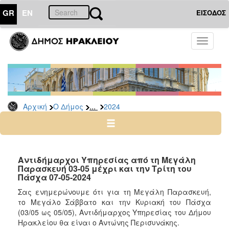
GR
EN
ΕΙΣΟΔΟΣ
Ο
Toggle
ΔΗΜΟΣ
navigati
Δελτία
Τύπου
Αρχείο
...
Αρχική
Ο Δήμος
2024
2026
2025
2024
2023
Αντιδήμαρχοι Υπηρεσίας από τη Μεγάλη
Παρασκευή 03-05 μέχρι και την Τρίτη του
2022
Πάσχα 07-05-2024
2021
Σας ενημερώνουμε ότι για τη Μεγάλη Παρασκευή,
2020
το Μεγάλο Σάββατο και την Κυριακή του Πάσχα
(03/05 ως 05/05), Αντιδήμαρχος Υπηρεσίας του Δήμου
2019
Ηρακλείου θα είναι ο Αντώνης Περισυνάκης.