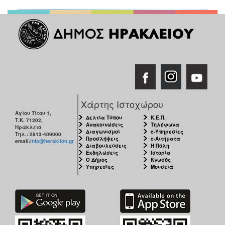
ΑΝΘΕΚΤΙΚΗ
ΠΟΛΗ
Χάρτης Ιστοχώρου
Αγίου Τίτου 1,
Δελτία Τύπου
Κ.Ε.Π.
Τ.Κ. 71202,
Ανακοινώσεις
Τηλέφωνα
Ηράκλειο
Διαγωνισμοί
e-Υπηρεσίες
Τηλ.: 2813-409000
Προσλήψεις
e-Αιτήματα
email:
info@heraklion.gr
Διαβουλεύσεις
Η Πόλη
Εκδηλώσεις
Ιστορία
Ο Δήμος
Κνωσός
Υπηρεσίες
Μουσεία