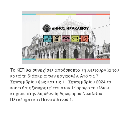
2018
2017
2016
2015
2013
2012
2011
2010
Το ΚΕΠ θα συνεχίσει απρόσκοπτα τη λειτουργία του
2006
κατά τη διάρκεια των εργασιών. Από τις 7
Σεπτεμβρίου έως και τις 11 Σεπτεμβρίου 2024 το
ο
κοινό θα εξυπηρετείται στον 1
όροφο του ίδιου
κτηρίου στην διεύθυνση Λεωφόρου Νικολάου
Πλαστήρα και Πανασσανού 1.
Ο
ΤΟΠΟΣ
ΜΑΣ
ΠΟΛΙΤΙΣΜΟΣ