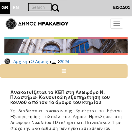
GR
EN
ΕΙΣΟΔΟΣ
Ο
Toggle
ΔΗΜΟΣ
navigati
Δελτία
Τύπου
Αρχείο
...
Αρχική
Ο Δήμος
2024
2026
2025
2024
2023
Ανακαινίζεται το ΚΕΠ στη Λεωφόρο Ν.
Πλαστήρα- Κανονικά η εξυπηρέτηση του
2022
κοινού από τον 1ο όροφο του κτηρίου
2021
Σε διαδικασία ανακαίνισης βρίσκεται το Κέντρο
2020
Εξυπηρέτησης Πολιτών του Δήμου Ηρακλείου στη
Λεωφόρο Νικολάου Πλαστήρα και Πανασανού 1 με
2019
στόχο την αναβάθμιση των εγκαταστάσεων του.