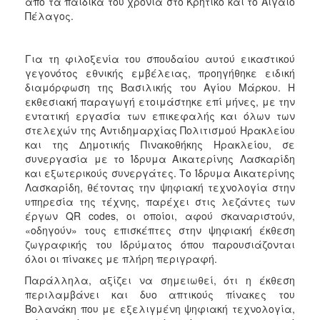
από τα παιδικά του χρόνια στο Κρητικό και το Αιγαίο
Πέλαγος.
Για τη φιλοξενία του σπουδαίου αυτού εικαστικού
γεγονότος εθνικής εμβέλειας, προηγήθηκε ειδική
διαμόρφωση της Βασιλικής του Αγίου Μάρκου. Η
εκθεσιακή παραγωγή ετοιμάστηκε επί μήνες, με την
εντατική εργασία των επικεφαλής και όλων των
στελεχών της Αντιδημαρχίας Πολιτισμού Ηρακλείου
και της Δημοτικής Πινακοθήκης Ηρακλείου, σε
συνεργασία με το Ίδρυμα Αικατερίνης Λασκαρίδη
και εξωτερικούς συνεργάτες. Το Ίδρυμα Αικατερίνης
Λασκαρίδη, θέτοντας την ψηφιακή τεχνολογία στην
υπηρεσία της τέχνης, παρέχει στις λεζάντες των
έργων QR codes, οι οποίοι, αφού σκαναριστούν,
«οδηγούν» τους επισκέπτες στην ψηφιακή έκθεση
ζωγραφικής του Ιδρύματος όπου παρουσιάζονται
όλοι οι πίνακες με πλήρη περιγραφή.
Παράλληλα, αξίζει να σημειωθεί, ότι η έκθεση
περιλαμβάνει και δυο απτικούς πίνακες του
Βολανάκη που με εξελιγμένη ψηφιακή τεχνολογία,