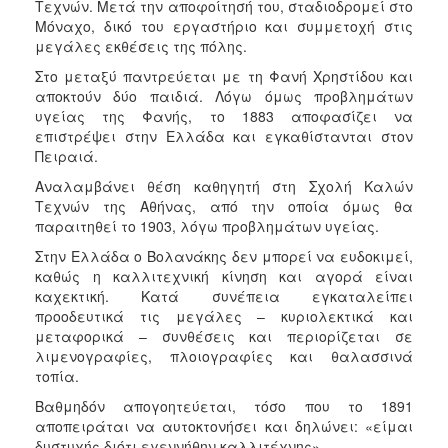
Τεχνών. Μετά την αποφοίτησή του, σταδιοδρομεί στο
Μόναχο, δικό του εργαστήριο και συμμετοχή στις
μεγάλες εκθέσεις της πόλης.
Στο μεταξύ παντρεύεται με τη Φανή Χρηστίδου και
αποκτούν δύο παιδιά. Λόγω όμως προβλημάτων
υγείας της Φανής, το 1883 αποφασίζει να
επιστρέψει στην Ελλάδα και εγκαθίστανται στον
Πειραιά.
Αναλαμβάνει θέση καθηγητή στη Σχολή Καλών
Τεχνών της Αθήνας, από την οποία όμως θα
παραιτηθεί το 1903, λόγω προβλημάτων υγείας.
Στην Ελλάδα ο Βολανάκης δεν μπορεί να ευδοκιμεί,
καθώς η καλλιτεχνική κίνηση και αγορά είναι
καχεκτική. Κατά συνέπεια εγκαταλείπει
προοδευτικά τις μεγάλες – κυριολεκτικά και
μεταφορικά – συνθέσεις και περιορίζεται σε
λιμενογραφίες, πλοιογραφίες και θαλασσινά
τοπία.
Βαθμηδόν απογοητεύεται, τόσο που το 1891
αποπειράται να αυτοκτονήσει και δηλώνει: «είμαι
δυστυχής διότι εγεννήθην καλλιτέχνης».