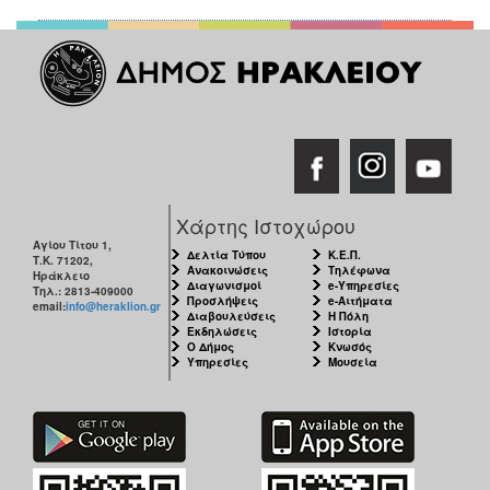
Χάρτης Ιστοχώρου
Αγίου Τίτου 1,
Δελτία Τύπου
Κ.Ε.Π.
Τ.Κ. 71202,
Ανακοινώσεις
Τηλέφωνα
Ηράκλειο
Διαγωνισμοί
e-Υπηρεσίες
Τηλ.: 2813-409000
Προσλήψεις
e-Αιτήματα
email:
info@heraklion.gr
Διαβουλεύσεις
Η Πόλη
Εκδηλώσεις
Ιστορία
Ο Δήμος
Κνωσός
Υπηρεσίες
Μουσεία