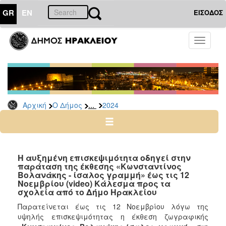
GR
EN
ΕΙΣΟΔΟΣ
Ο
Toggle
ΔΗΜΟΣ
navigati
Δελτία
Τύπου
Αρχείο
...
Αρχική
Ο Δήμος
2024
2026
2025
2024
2023
Η αυξημένη επισκεψιμότητα οδηγεί στην
παράταση της έκθεσης «Κωνσταντίνος
2022
Βολανάκης - ίσαλος γραμμή» έως τις 12
2021
Νοεμβρίου (video) Κάλεσμα προς τα
σχολεία από το Δήμο Ηρακλείου
2020
Παρατείνεται έως τις 12 Νοεμβρίου λόγω της
2019
υψηλής επισκεψιμότητας η έκθεση ζωγραφικής