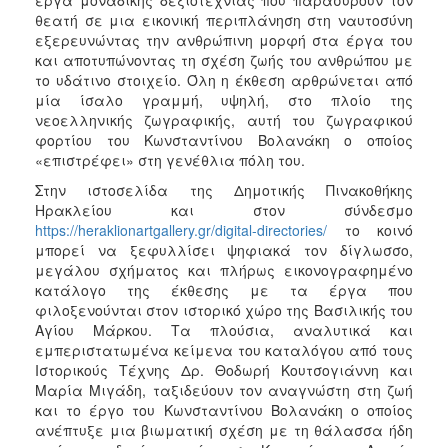
θεατή σε μια εικονική περιπλάνηση στη ναυτοσύνη
εξερευνώντας την ανθρώπινη μορφή στα έργα του
και αποτυπώνοντας τη σχέση ζωής του ανθρώπου με
το υδάτινο στοιχείο. Όλη η έκθεση αρθρώνεται από
μία ίσαλο γραμμή, υψηλή, στο πλοίο της
νεοελληνικής ζωγραφικής, αυτή του ζωγραφικού
φορτίου του Κωνσταντίνου Βολανάκη ο οποίος
«επιστρέφει» στη γενέθλια πόλη του.
Στην ιστοσελίδα της Δημοτικής Πινακοθήκης
Ηρακλείου και στον σύνδεσμο
https://heraklionartgallery.gr/digital-directories/
το κοινό
μπορεί να ξεφυλλίσει ψηφιακά τον δίγλωσσο,
μεγάλου σχήματος και πλήρως εικονογραφημένο
κατάλογο της έκθεσης με τα έργα που
φιλοξενούνται στον ιστορικό χώρο της Βασιλικής του
Αγίου Μάρκου. Τα πλούσια, αναλυτικά και
εμπεριστατωμένα κείμενα του καταλόγου από τους
Ιστορικούς Τέχνης Δρ. Θοδωρή Κουτσογιάννη και
Μαρία Μιγάδη, ταξιδεύουν τον αναγνώστη στη ζωή
και το έργο του Κωνσταντίνου Βολανάκη ο οποίος
ανέπτυξε μια βιωματική σχέση με τη θάλασσα ήδη