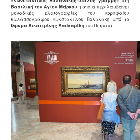
«Κωνσταντίνος Βολανάκης-ίσαλος γραμμή»
στη
2018
Βασιλική του Αγίου Μάρκου
η οποία περιλαμβάνει
2017
μοναδικές ελαιογραφίες του κορυφαίου
θαλασσογράφου Κωνσταντίνου Βολανάκη από το
2016
Ίδρυμα Αικατερίνης Λασκαρίδη
του Πειραιά.
2015
2013
2012
2011
2010
2006
Ο
ΤΟΠΟΣ
ΜΑΣ
ΠΟΛΙΤΙΣΜΟΣ