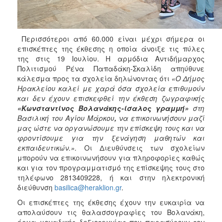
ΑΝΘΕΚΤΙΚΗ
ΠΟΛΗ
Περισσότεροι από 60.000 είναι μέχρι σήμερα οι
επισκέπτες της έκθεσης η οποία άνοιξε τις πύλες
της στις 19 Ιουλίου. Η αρμόδια Αντιδήμαρχος
Πολιτισμού Ρένα Παπαδάκη-Σκαλίδη απηύθυνε
κάλεσμα προς τα σχολεία δηλώνοντας ότι
«Ο Δήμος
Ηρακλείου καλεί με χαρά όσα σχολεία επιθυμούν
και δεν έχουν επισκεφθεί την έκθεση ζωγραφικής
«Κωνσταντίνος Βολανάκης-ίσαλος γραμμή»
στη
Βασιλική του Αγίου Μάρκου
,
να επικοινωνήσουν μαζί
μας ώστε να οργανώσουμε την επίσκεψη τους και να
φροντίσουμε για την ξενάγηση μαθητών και
εκπαιδευτικών.».
Οι Διευθύνσεις των σχολείων
μπορούν να επικοινωνήσουν για πληροφορίες καθώς
και για τον προγραμματισμό της επίσκεψης τους στο
τηλέφωνο 2813409228, ή και στην ηλεκτρονική
διεύθυνση
basilica@heraklion.gr
.
Οι επισκέπτες της έκθεσης έχουν την ευκαιρία να
απολαύσουν τις θαλασσογραφίες του Βολανάκη,
έργα μοναδικής δεξιοτεχνίας που παρασύρουν τον