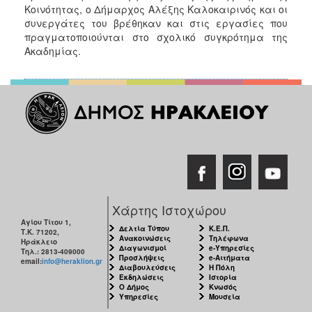
Κοινότητας, ο Δήμαρχος Αλέξης Καλοκαιρινός και οι
συνεργάτες του βρέθηκαν και στις εργασίες που
πραγματοποιούνται στο σχολικό συγκρότημα της
Ακαδημίας.
Χάρτης Ιστοχώρου
Αγίου Τίτου 1,
Δελτία Τύπου
Κ.Ε.Π.
Τ.Κ. 71202,
Ανακοινώσεις
Τηλέφωνα
Ηράκλειο
Διαγωνισμοί
e-Υπηρεσίες
Τηλ.: 2813-409000
Προσλήψεις
e-Αιτήματα
email:
info@heraklion.gr
Διαβουλεύσεις
Η Πόλη
Εκδηλώσεις
Ιστορία
Ο Δήμος
Κνωσός
Υπηρεσίες
Μουσεία