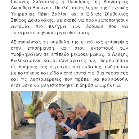
2018
Γιώργος Σισαμάκης, η Πρόεδρος της Κοινότητας
Δωροθέα Βρούχου - Πουλή, το στέλεχος της Τεχνικής
2017
Υπηρεσίας Πέπη Βαλίρη και ο Ειδικός Σύμβουλος
2016
Σπύρος Δοκιανάκης, με σκοπό να πραγματοποιήσουν
αυτοψία στο πλέγμα των δρόμων που θα
2015
πραγματοποιηθούν έργα οδοποιίας.
2013
Αξιοποιώντας τη συμβολή της επιτόπιας επίσκεψης
2012
στην επισήμανση και στον εντοπισμό των
προβλημάτων σε επίπεδο μικροκλίμακας, ο Αλέξης
2011
Καλοκαιρινός και οι συνεργάτες του, περπάτησαν
2010
σε δρόμους της περιοχής παρέμβασης, συζήτησαν
με κατοίκους και είδαν από κοντά τις ιδιαιτερότητες
2006
και τις λεπτομέρειες που πρέπει να καλυφθούν,
έτσι ώστε να μεγιστοποιηθεί η δημόσια ωφέλεια.
Ο
ΤΟΠΟΣ
ΜΑΣ
ΠΟΛΙΤΙΣΜΟΣ