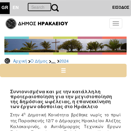
GR
EN
ΕΙΣΟΔΟΣ
Ο
Toggle
ΔΗΜΟΣ
navigati
Δελτία
Τύπου
Αρχείο
...
Αρχική
Ο Δήμος
2024
2026
2025
2024
2023
Συντονισμένα και με την κατάλληλη
προτεραιοποίηση για την μεγιστοποίηση
2022
της δημόσιας ωφέλειας, η επανεκκίνηση
2021
των έργων οδοποιίας στο Ηράκλειο
2020
η
Στην 4
Δημοτική Κοινότητα βρέθηκε νωρίς το πρωί
της Παρασκευής 12/7 ο Δήμαρχος Ηρακλείου Αλέξης
2019
Καλοκαιρινός, ο Αντιδήμαρχος Τεχνικών Έργων