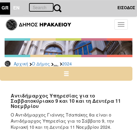
GR
EN
ΕΙΣΟΔΟΣ
Ο
Toggle
ΔΗΜΟΣ
navigati
Δελτία
Τύπου
Αρχείο
...
Αρχική
Ο Δήμος
2024
2026
2025
2024
2023
Αντιδήμαρχος Υπηρεσίας για το
Σαββατοκύριακο 9 και 10 και τη Δευτέρα 11
2022
Νοεμβρίου
2021
Ο Αντιδήμαρχος Γιάννης Τσαπάκης θα είναι ο
2020
Αντιδήμαρχος Υπηρεσίας για το Σάββατο 9, την
Κυριακή 10 και τη Δευτέρα 11 Νοεμβρίου 2024.
2019