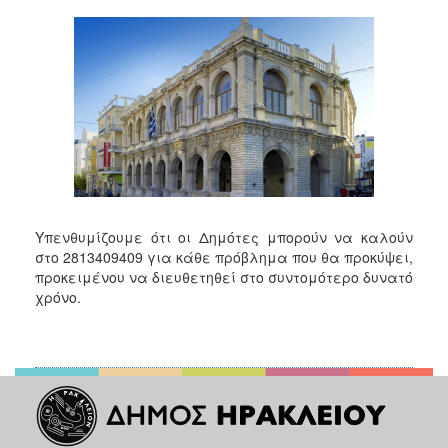
2018
2017
2016
2015
2013
2012
2011
2010
Υπενθυμίζουμε ότι οι Δημότες μπορούν να καλούν
2006
στο 2813409409 για κάθε πρόβλημα που θα προκύψει,
προκειμένου να διευθετηθεί στο συντομότερο δυνατό
χρόνο.
Ο
ΤΟΠΟΣ
ΜΑΣ
ΠΟΛΙΤΙΣΜΟΣ