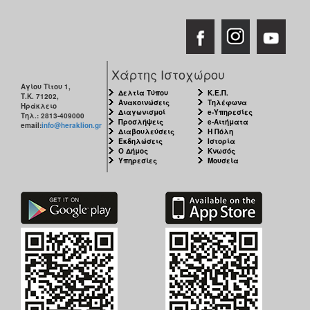
ΑΝΘΕΚΤΙΚΗ
ΠΟΛΗ
Χάρτης Ιστοχώρου
Αγίου Τίτου 1,
Δελτία Τύπου
Κ.Ε.Π.
Τ.Κ. 71202,
Ανακοινώσεις
Τηλέφωνα
Ηράκλειο
Διαγωνισμοί
e-Υπηρεσίες
Τηλ.: 2813-409000
Προσλήψεις
e-Αιτήματα
email:
info@heraklion.gr
Διαβουλεύσεις
Η Πόλη
Εκδηλώσεις
Ιστορία
Ο Δήμος
Κνωσός
Υπηρεσίες
Μουσεία