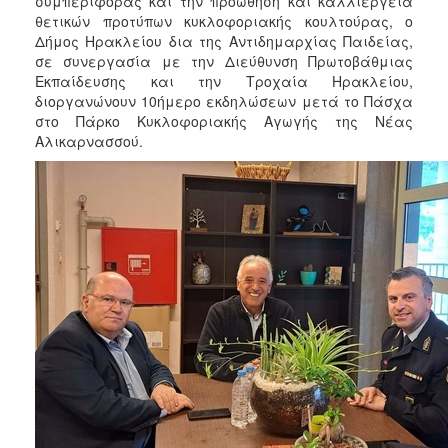
συμπεριφοράς και την προώθηση και καλλιέργεια
2018
θετικών προτύπων κυκλοφοριακής κουλτούρας, ο
2017
Δήμος Ηρακλείου δια της Αντιδημαρχίας Παιδείας,
σε συνεργασία με την Διεύθυνση Πρωτοβάθμιας
2016
Εκπαίδευσης και την Τροχαία Ηρακλείου,
2015
διοργανώνουν 10ήμερο εκδηλώσεων μετά το Πάσχα
στο Πάρκο Κυκλοφοριακής Αγωγής της Νέας
2013
Αλικαρνασσού.
2012
2011
2010
2006
Ο
ΤΟΠΟΣ
ΜΑΣ
ΠΟΛΙΤΙΣΜΟΣ