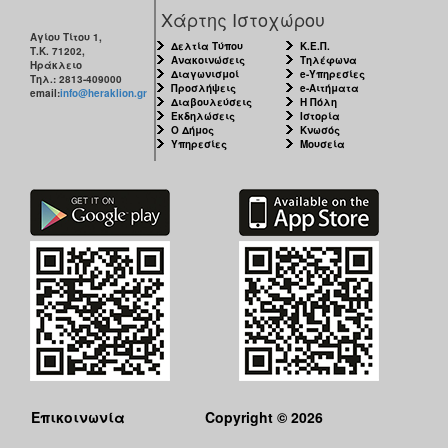
Χάρτης Ιστοχώρου
Αγίου Τίτου 1,
Δελτία Τύπου
Κ.Ε.Π.
Τ.Κ. 71202,
Ανακοινώσεις
Τηλέφωνα
Ηράκλειο
Διαγωνισμοί
e-Υπηρεσίες
Τηλ.: 2813-409000
Προσλήψεις
e-Αιτήματα
email:
info@heraklion.gr
Διαβουλεύσεις
Η Πόλη
Εκδηλώσεις
Ιστορία
Ο Δήμος
Κνωσός
Υπηρεσίες
Μουσεία
Επικοινωνία
Copyright © 2026