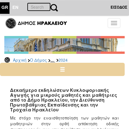
GR
EN
ΕΙΣΟΔΟΣ
Ο
Toggle
ΔΗΜΟΣ
navigati
Δελτία
Τύπου
Αρχείο
...
Αρχική
Ο Δήμος
2024
2026
2025
2024
2023
Δεκαήμερο εκδηλώσεων Κυκλοφοριακής
Αγωγής για μικρούς μαθητές και μαθήτριες
2022
από το Δήμο Ηρακλείου, την Διεύθυνση
2021
Πρωτοβάθμιας Εκπαίδευσης και την
Τροχαία Ηρακλείου
2020
Με στόχο την ευαισθητοποίηση των μαθητών και
2019
μαθητριών στην ορθή απόκτηση οδικής