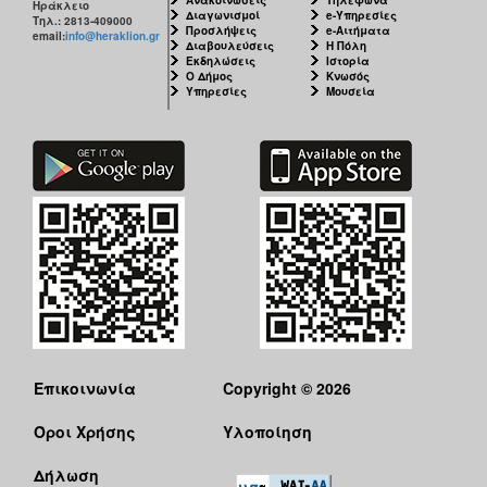
Ηράκλειο
Διαγωνισμοί
e-Υπηρεσίες
Τηλ.: 2813-409000
Προσλήψεις
e-Αιτήματα
email:
info@heraklion.gr
Διαβουλεύσεις
Η Πόλη
Εκδηλώσεις
Ιστορία
Ο Δήμος
Κνωσός
Υπηρεσίες
Μουσεία
Επικοινωνία
Copyright © 2026
Όροι Χρήσης
Υλοποίηση
Δήλωση