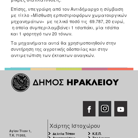
ΑΝΘΕΚΤΙΚΗ
ΠΟΛΗ
Επίσης, υπεγράφη από τον Αντιδήμαρχο η σύμβαση
με τίτλο «Μίσθωση ερπυστριοφόρων χωματουργικών
μηχανημάτων» με τελικό ποσό τις 69.787, 20 ευρώ,
η οποία συμπεριλαμβάνει 1 τσαπάκι, μία τσάπα
και 1 φορτηγό των 20 τόνων.
Τα μηχανήματα αυτά θα χρησιμοποιηθούν στην
συντήρηση της αγροτικής οδοποιίας και στην
αντιμετώπιση των έκτακτων αναγκών.
Χάρτης Ιστοχώρου
Αγίου Τίτου 1,
Δελτία Τύπου
Κ.Ε.Π.
Τ.Κ. 71202,
Ανακοινώσεις
Τηλέφωνα