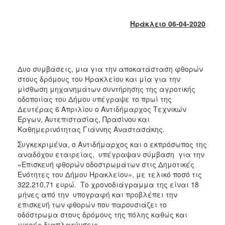
2018
2017
Ηράκλειο 06-04-2020
2016
2015
2013
Δυο συμβάσεις, μια για την αποκατάσταση φθορών
2012
στους δρόμους του Ηρακλείου και μία για την
μίσθωση μηχανημάτων συντήρησης της αγροτικής
2011
οδοποιίας του Δήμου υπέγραψε το πρωί της
2010
Δευτέρας 6 Απριλίου ο Αντιδήμαρχος Τεχνικών
Έργων, Αυτεπιστασίας, Πρασίνου και
2006
Καθημερινότητας Γιάννης Αναστασάκης.
Συγκεκριμένα, ο Αντιδήμαρχος και ο εκπρόσωπος της
αναδόχου εταιρείας, υπέγραψαν σύμβαση για την
«Επισκευή φθορών οδοστρωμάτων στις Δημοτικές
Ο
Ενότητες του Δήμου Ηρακλείου», με τελικό ποσό τις
ΤΟΠΟΣ
322.210,71 ευρώ. Το χρονοδιάγραμμα της είναι 18
ΜΑΣ
μήνες από την υπογραφή και προβλέπει την
επισκευή των φθορών που παρουσιάζει το
ΠΟΛΙΤΙΣΜΟΣ
οδόστρωμα στους δρόμους της πόλης καθώς και
μικρές διαπλατύνσεις.