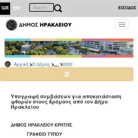
GR
EN
ΕΙΣΟΔΟΣ
Ο
Toggle
ΔΗΜΟΣ
navigati
Δελτία
Τύπου
Αρχείο
...
Αρχική
Ο Δήμος
2020
2026
2025
2024
2023
Υπογραφή συμβάσεων για αποκατάσταση
φθορών στους δρόμους από τον Δήμο
2022
Ηρακλείου
2021
2020
ΔΗΜΟΣ ΗΡΑΚΛΕΙΟΥ ΚΡΗΤΗΣ
2019
ΓΡΑΦΕΙΟ ΤΥΠΟΥ