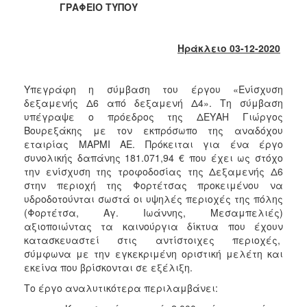
2018
ΓΡΑΦΕΙΟ ΤΥΠΟΥ
2017
2016
Ηράκλειο 03-12-2020
2015
2013
Υπεγράφη η σύμβαση του έργου «Ενίσχυση
δεξαμενής Δ6 από δεξαμενή Δ4». Τη σύμβαση
2012
υπέγραψε ο πρόεδρος της ΔΕΥΑΗ Γιώργος
2011
Βουρεξάκης με τον εκπρόσωπο της αναδόχου
εταιρίας ΜΑΡΜΙ ΑΕ. Πρόκειται για ένα έργο
2010
συνολικής δαπάνης 181.071,94 € που έχει ως στόχο
2006
την ενίσχυση της τροφοδοσίας της Δεξαμενής Δ6
στην περιοχή της Φορτέτσας προκειμένου να
υδροδοτούνται σωστά οι υψηλές περιοχές της πόλης
(Φορτέτσα, Αγ. Ιωάννης, Μεσαμπελιές)
αξιοποιώντας τα καινούργια δίκτυα που έχουν
Ο
κατασκευαστεί στις αντίστοιχες περιοχές,
ΤΟΠΟΣ
σύμφωνα με την εγκεκριμένη οριστική μελέτη και
ΜΑΣ
εκείνα που βρίσκονται σε εξέλιξη.
ΠΟΛΙΤΙΣΜΟΣ
Το έργο αναλυτικότερα περιλαμβάνει: