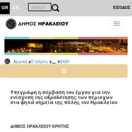
GR
EN
ΕΙΣΟΔΟΣ
Ο
Toggle
ΔΗΜΟΣ
navigati
Δελτία
Τύπου
Αρχείο
...
Αρχική
Ο Δήμος
2020
2026
2025
2024
2023
Υπεγράφη η σύμβαση του έργου για την
ενίσχυση της υδροδότησης των περιοχών
2022
στα ψηλά σημεία της πόλης του Ηρακλείου
2021
2020
2019
ΔΗΜΟΣ ΗΡΑΚΛΕΙΟΥ ΚΡΗΤΗΣ