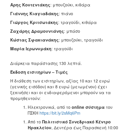
Άρης Κουτεντάκης
: μπουζούκι, κιθάρα
Γιάννης Κιαγιαδάκης
: πιάνο
Γιώργος Κριτσωτάκης
: τραγούδι, κιθάρα
Ζαχάρης Δραμουντάνης
: μπάσο
Κώστας Σφακιανάκης
: μπουζούκι, τραγούδι
Μαρία Ιερωνυμάκη
: τραγούδι
Διάρκεια παράστασης 130 λεπτά.
Έκδοση εισιτηρίων – Τιμές
Η διάθεση των εισιτηρίων, αξίας 10 και 12 ευρώ
(γενικής εισόδου) και 8 ευρώ (μειωμένου) έχει
ξεκινήσει και οι ενδιαφερόμενοι μπορούν να τα
προμηθευτούν:
Ηλεκτρονικά, από το
online
σύστημα
του
ΠΣΚΗ
https://bit.ly/2sMq6Pm
Από το
Πολιτιστικό Συνεδριακό Κέντρο
Ηρακλείου
, Δευτέρα έως Παρασκευή 10:00