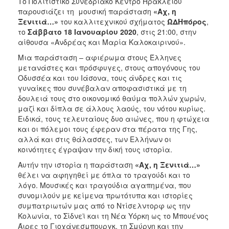
Το Πολιτιστικό Συνεδριακό Κέντρο Ηρακλείου
ΑΝΘΕΚΤΙΚΗ
παρουσιάζει τη μουσική παράσταση
«Αχ, η
ΠΟΛΗ
Ξενιτιά…»
του καλλιτεχνικού σχήματος
ΩΔΗπόρος
,
το
Σάββατο 18 Ιανουαρίου 2020
, στις 21:00, στην
αίθουσα «Ανδρέας και Μαρία Καλοκαιρινού».
Μια παράσταση – αφιέρωμα στους Έλληνες
μετανάστες και πρόσφυγες, στους απογόνους του
Οδυσσέα και του Ιάσονα, τους άνδρες και τις
γυναίκες που συνέβαλαν αποφασιστικά με τη
δουλειά τους στο οικονομικό θαύμα πολλών χωρών,
μαζί και δίπλα σε άλλους λαούς, του νότου κυρίως.
Ειδικά, τους τελευταίους δυο αιώνες, που η φτώχεια
και οι πόλεμοι τους έφεραν στα πέρατα της Γης,
αλλά και στις θάλασσες, των Ελλήνων οι
κοινότητες έγραψαν την δική τους ιστορία.
Αυτήν την ιστορία η παράσταση
«Αχ, η Ξενιτιά…»
θέλει να αφηγηθεί με όπλα το τραγούδι και το
λόγο. Μουσικές και τραγούδια αγαπημένα, που
συνομιλούν με κείμενα πρωτότυπα και ιστορίες
συμπατριωτών μας από το Ντίσελντορφ ως την
Κολωνία, το Σίδνεϊ και τη Νέα Υόρκη ως το Μπουένος
Άιρες το Γιοχάνεσμπουργκ, τη Σμύρνη και την