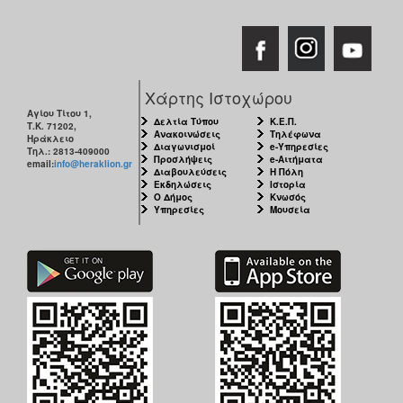
Χάρτης Ιστοχώρου
Αγίου Τίτου 1,
Δελτία Τύπου
Κ.Ε.Π.
Τ.Κ. 71202,
Ανακοινώσεις
Τηλέφωνα
Ηράκλειο
Διαγωνισμοί
e-Υπηρεσίες
Τηλ.: 2813-409000
Προσλήψεις
e-Αιτήματα
email:
info@heraklion.gr
Διαβουλεύσεις
Η Πόλη
Εκδηλώσεις
Ιστορία
Ο Δήμος
Κνωσός
Υπηρεσίες
Μουσεία