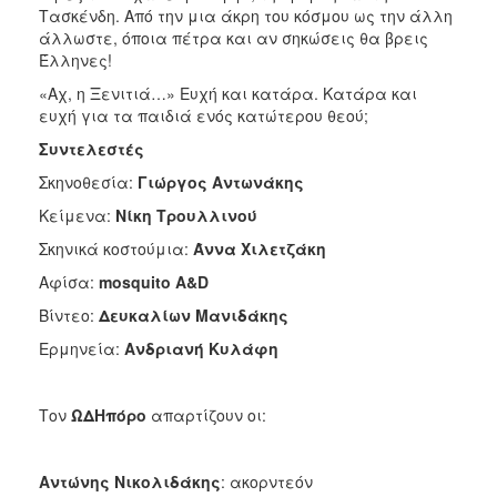
Τασκένδη. Από την μια άκρη του κόσμου ως την άλλη
άλλωστε, όποια πέτρα και αν σηκώσεις θα βρεις
Έλληνες!
«Αχ, η Ξενιτιά…» Ευχή και κατάρα. Κατάρα και
ευχή για τα παιδιά ενός κατώτερου θεού;
Συντελεστές
Σκηνοθεσία:
Γιώργος Αντωνάκης
Κείμενα:
Νίκη Τρουλλινού
Σκηνικά κοστούμια:
Άννα Χιλετζάκη
Αφίσα:
mosquito A&D
Βίντεο:
Δευκαλίων Μανιδάκης
Ερμηνεία:
Ανδριανή Κυλάφη
Τον
ΩΔΗπόρο
απαρτίζουν οι:
Αντώνης Νικολιδάκης
: ακορντεόν