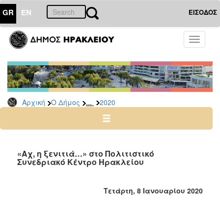
GR
EN
ΕΙΣΟΔΟΣ
Ο
Toggle
ΔΗΜΟΣ
navigati
Δελτία
Τύπου
Αρχείο
...
Αρχική
Ο Δήμος
2020
2026
2025
2024
2023
«Αχ, η ξενιτιά…» στο Πολιτιστικό
Συνεδριακό Κέντρο Ηρακλείου
2022
2021
Τετάρτη, 8 Ιανουαρίου 2020
2020
2019