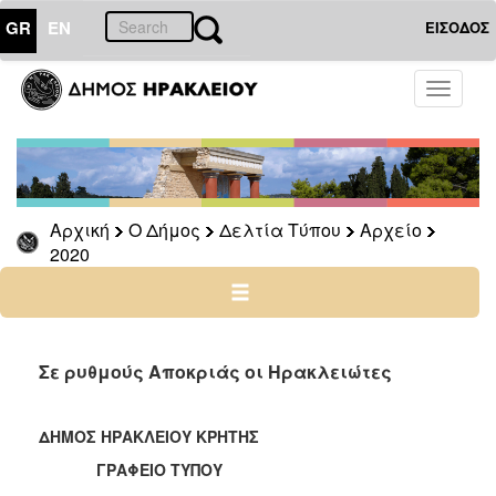
GR
EN
ΕΙΣΟΔΟΣ
Ο
Toggle
ΔΗΜΟΣ
navigati
Δελτία
Τύπου
Αρχείο
Αρχική
Ο Δήμος
Δελτία Τύπου
Αρχείο
2026
2020
2025
2024
2023
2022
Σε ρυθμούς Αποκριάς οι Ηρακλειώτες
2021
2020
ΔΗΜΟΣ ΗΡΑΚΛΕΙΟΥ ΚΡΗΤΗΣ
2019
ΓΡΑΦΕΙΟ ΤΥΠΟΥ