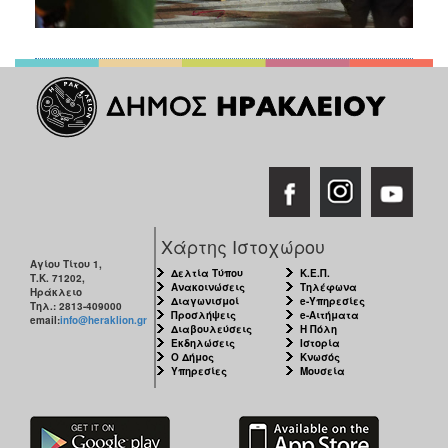
Χάρτης Ιστοχώρου
Αγίου Τίτου 1,
Δελτία Τύπου
Κ.Ε.Π.
Τ.Κ. 71202,
Ανακοινώσεις
Τηλέφωνα
Ηράκλειο
Διαγωνισμοί
e-Υπηρεσίες
Τηλ.: 2813-409000
Προσλήψεις
e-Αιτήματα
email:
info@heraklion.gr
Διαβουλεύσεις
Η Πόλη
Εκδηλώσεις
Ιστορία
Ο Δήμος
Κνωσός
Υπηρεσίες
Μουσεία