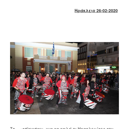
2018
2017
Ηράκλειο 26-02-2020
2016
2015
2013
2012
2011
2010
2006
Ο
ΤΟΠΟΣ
ΜΑΣ
ΠΟΛΙΤΙΣΜΟΣ
Το …«τσίκνισαν» για τα καλά οι Ηρακλειώτες την